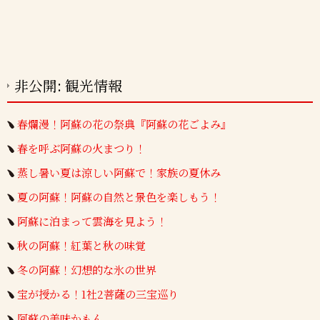
非公開: 観光情報
春爛漫！阿蘇の花の祭典『阿蘇の花ごよみ』
春を呼ぶ阿蘇の火まつり！
蒸し暑い夏は涼しい阿蘇で！家族の夏休み
夏の阿蘇！阿蘇の自然と景色を楽しもう！
阿蘇に泊まって雲海を見よう！
秋の阿蘇！紅葉と秋の味覚
冬の阿蘇！幻想的な氷の世界
宝が授かる！1社2菩薩の三宝巡り
阿蘇の美味かもん