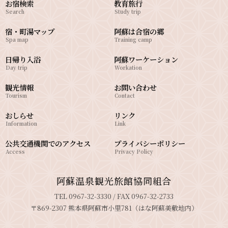
お宿検索
教育旅行
Search
Study trip
宿・町湯マップ
阿蘇は合宿の郷
Spa map
Training camp
日帰り入浴
阿蘇ワーケーション
Day trip
Workation
観光情報
お問い合わせ
Tourism
Contact
おしらせ
リンク
Information
Link
公共交通機関でのアクセス
プライバシーポリシー
Access
Privacy Policy
阿蘇温泉観光旅館協同組合
TEL 0967-32-3330 / FAX 0967-32-2733
〒869-2307 熊本県阿蘇市小里781（はな阿蘇美敷地内）