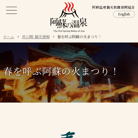
阿蘇温泉観光旅館協同組合
English
ホーム
非公開: 観光情報
春を呼ぶ阿蘇の火まつり！
春を呼ぶ阿蘇の火まつり！