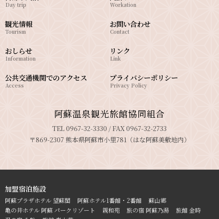
Day trip
Workation
観光情報
お問い合わせ
Tourism
Contact
おしらせ
リンク
Information
Link
公共交通機関でのアクセス
プライバシーポリシー
Access
Privacy Policy
阿蘇温泉観光旅館協同組合
TEL 0967-32-3330 / FAX 0967-32-2733
〒869-2307 熊本県阿蘇市小里781（はな阿蘇美敷地内）
加盟宿泊施設
阿蘇プラザホテル 望蘇閣
阿蘇ホテル1番館・2番館
蘇山郷
亀の井ホテル 阿蘇 パークリゾート
親和苑
旅の宿 阿蘇乃湯
旅館 金時