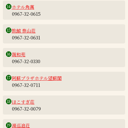
⓮
ホテル角萬
0967-32-0615
⓯
旅館 泰山荘
0967-32-0631
⓰
親和苑
0967-32-0330
⓱
阿蘇プラザホテル望蘇閣
0967-32-0711
⓲
ほこすぎ荘
0967-32-0079
⓳
湯巡追荘