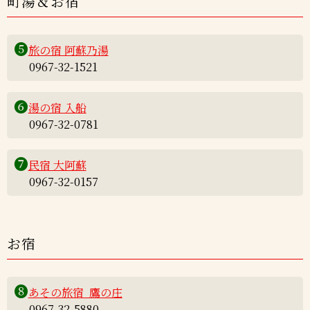
町湯＆お宿
❺
旅の宿 阿蘇乃湯
0967-32-1521
❻
湯の宿 入船
0967-32-0781
❼
民宿 大阿蘇
0967-32-0157
お宿
❽
あその旅宿 鷹の庄
0967-32-5880