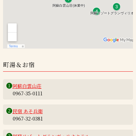
町湯＆お宿
❶
阿蘇白雲山荘
0967-35-0111
❷
民宿 あそ兵衛
0967-32-0381
❸