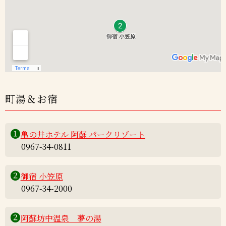
町湯＆お宿
❶
亀の井ホテル 阿蘇 パークリゾート
0967-34-0811
❷
御宿 小笠原
0967-34-2000
❷
阿蘇坊中温泉 夢の湯