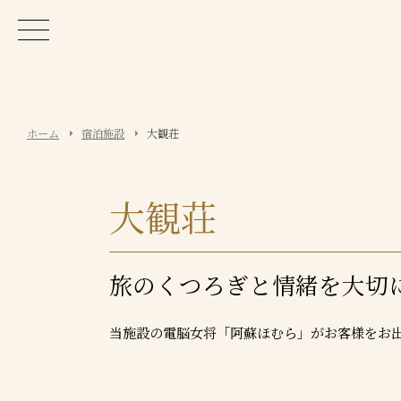
ホーム
宿泊施設
大観荘
大観荘
旅のくつろぎと情緒を大切
当施設の電脳女将「阿蘇ほむら」がお客様をお