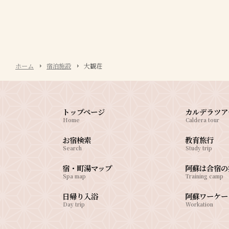
ホーム
宿泊施設
大観荘
トップページ
カルデラツア
Home
Caldera tour
お宿検索
教育旅行
Search
Study trip
宿・町湯マップ
阿蘇は合宿の
Spa map
Training camp
日帰り入浴
阿蘇ワーケー
Day trip
Workation