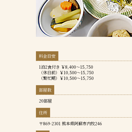
料金目安
1泊2食付き ￥8,400～15,750
（休日前）￥10,500～15,750
（繁忙期）￥10,500～15,750
部屋数
20部屋
住所
〒869-2301 熊本県阿蘇市内牧246