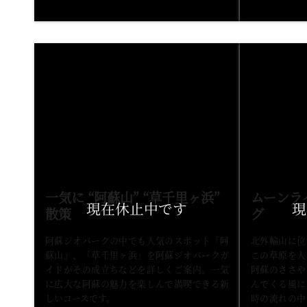
一気に “阿蘇山” “草千里ヶ浜”
ムーンラ
散策
グ
阿蘇ジオパークの中でも人気のスポット「阿
北外輪山に位
蘇山」、「草千里ヶ浜」を阿蘇ジオパークガ
この草原を人
イドがその成立ちなどを詳しくご案内。一気
阿蘇のささや
に広大な阿蘇の魅力を楽しんで満喫できる新
んでくる風に
しいコースです。
時の流れの中