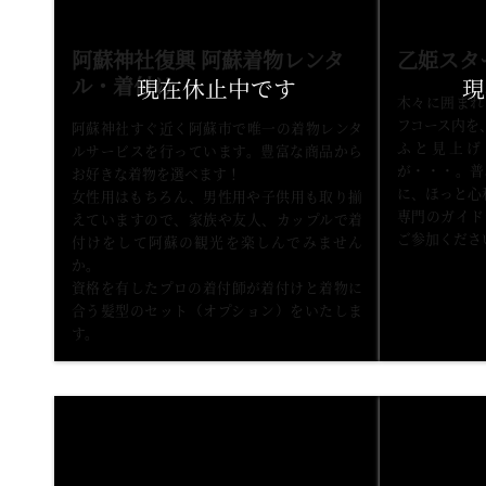
阿蘇神社復興 阿蘇着物レンタ
乙姫スタ
ル・着付け
木々に囲まれ
フコース内を
阿蘇神社すぐ近く阿蘇市で唯一の着物レンタ
ふと見上げ
ルサービスを行っています。豊富な商品から
が・・・。普
お好きな着物を選べます！
に、ほっと心
女性用はもちろん、男性用や子供用も取り揃
専門のガイド
えていますので、家族や友人、カップルで着
ご参加くださ
付けをして阿蘇の観光を楽しんでみません
か。
資格を有したプロの着付師が着付けと着物に
合う髪型のセット（オプション）をいたしま
す。