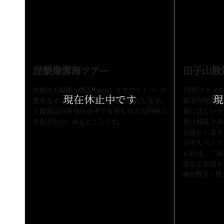
涅槃像雲海ツアー
田子山散
早朝の大観峰（標高936m）までドライバーが
NHKブラタ
簡単なガイドをしながらご案内いたします。
蘇市内牧温泉
大観峰は阿蘇地区の中でも最も壮大な阿蘇の
蘇に詳しいガ
景色がたのしめるところです。
抜け標高差3
お連れします
谷を大パノラ
に到達。『田
説など民話も
跡が数多く残