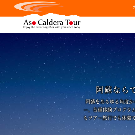
阿蘇なら
阿蘇をあらゆる角度か
ー、各種体験プログラ
もツアー旅行でも体験