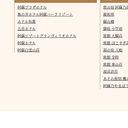
阿蘇プラザホテル
旅の宿 阿蘇乃
亀の井ホテル阿蘇パークリゾート
親和苑
ホテル角萬
蘇山郷
五岳ホテル
御宿 小笠原
阿蘇リゾートグランヴィリオホテル
旅館 大観荘
阿蘇ホテル
旅館 ほこすぎ
阿蘇白雲山荘
湯の宿 入船
旅館 金時
旅館 泰山荘
湯巡追荘
あその旅宿 鷹
阿蘇乃やまぼ