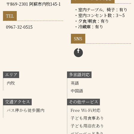
〒869-2301 阿蘇市内牧145-1
・室内テーブル、椅子：有り
・室内コンセント数：3～5
TEL
・夕食/朝食：有り
・冷蔵庫：有り
0967-32-0515
SNS
エリア
多言語対応
内牧
英語
中国語
交通アクセス
その他サービス
バス停から徒歩圏内
Free Wi-Fi対応
子ども用食事あり
子ども用浴衣あり
ベビーベッドあり