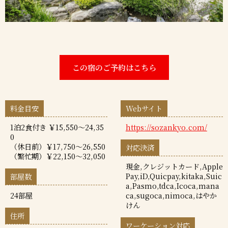
この宿のご予約はこちら
料金目安
Webサイト
1泊2食付き ￥15,550～24,35
https://sozankyo.com/
0
（休日前）￥17,750～26,550
対応決済
（繁忙期）￥22,150～32,050
現金,クレジットカード,Apple
Pay,iD,Quicpay,kitaka,Suic
部屋数
a,Pasmo,tdca,Icoca,mana
24部屋
ca,sugoca,nimoca,はやか
けん
住所
ワーケーション対応