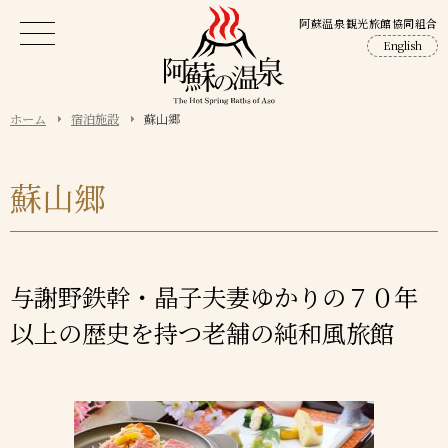
阿蘇温泉観光旅館協同組合
English
ホーム
宿泊施設
蘇山郷
蘇山郷
与謝野鉄幹・晶子夫妻ゆかりの７０年
以上の歴史を持つ老舗の純和風旅館