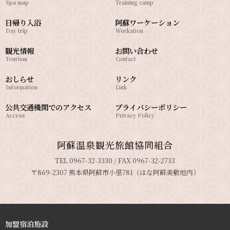
Spa map
Training camp
日帰り入浴
阿蘇ワーケーション
Day trip
Workation
観光情報
お問い合わせ
Tourism
Contact
おしらせ
リンク
Information
Link
公共交通機関でのアクセス
プライバシーポリシー
Access
Privacy Policy
阿蘇温泉観光旅館協同組合
TEL 0967-32-3330 / FAX 0967-32-2733
〒869-2307 熊本県阿蘇市小里781（はな阿蘇美敷地内）
加盟宿泊施設