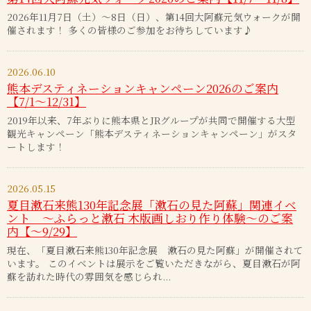
2026年11月7日（土）～8日（日）、第14回大阿蘇元気ウォークが開
催されます！ 多くの皆様のご参加をお待ちしています♪
2026.06.10
熊本デスティネーションキャンペーン2026のご案内
【7/1～12/31】
2019年以来、7年ぶりに熊本県とJRグループが共同で開催する大型
観光キャンペーン「熊本デスティネーションキャンペーン」がスタ
ートします！
2026.05.15
夏目漱石来熊130年記念展「漱石の見た阿蘇」関連イベ
ント ～ふらっと漱石 木版画しおり作り体験～のご案
内【～9/29】
現在、「夏目漱石来熊130年記念展 漱石の見た阿蘇」が開催されて
います。 このイベントは展示をご覧いただきながら、夏目漱石が阿
蘇を訪れた時代の雰囲気を感じられ...