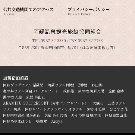
公共交通機関でのアクセス
プライバシーポリシー
Access
Privacy Policy
阿蘇温泉観光旅館協同組合
TEL 0967-32-3330 / FAX 0967-32-2733
〒869-2307 熊本県阿蘇市小里781（はな阿蘇美敷地内）
加盟宿泊施設
阿蘇プラザホテル 望蘇閣
阿蘇ホテル1番館・2番館
蘇山郷
亀の井ホテル 阿蘇 パークリゾート
親和苑
旅の宿 阿蘇乃湯
旅館 金時
湯の宿 入船
旅館 泰山荘
AKAMIZU GOLF RESORT（赤水ゴルフリゾート）
大観荘
五岳ホテル
ホテル角萬
阿蘇リゾートグランヴィリオホテル
御宿 小笠原
ほこすぎ荘
阿蘇内牧温泉 湯巡追荘
民宿 あそ兵衛
あその旅宿 鷹の庄
阿蘇白雲山荘
阿蘇乃やまぼうし
鳴鳳堂
Asoya