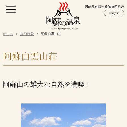
阿蘇温泉観光旅館協同組合
English
ホーム
宿泊施設
阿蘇白雲山荘
阿蘇白雲山荘
阿蘇山の雄大な自然を満喫！