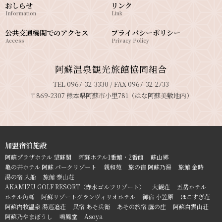
おしらせ
リンク
Information
Link
公共交通機関でのアクセス
プライバシーポリシー
Access
Privacy Policy
阿蘇温泉観光旅館協同組合
TEL 0967-32-3330 / FAX 0967-32-2733
〒869-2307 熊本県阿蘇市小里781（はな阿蘇美敷地内）
加盟宿泊施設
阿蘇プラザホテル 望蘇閣
阿蘇ホテル1番館・2番館
蘇山郷
亀の井ホテル 阿蘇 パークリゾート
親和苑
旅の宿 阿蘇乃湯
旅館 金時
湯の宿 入船
旅館 泰山荘
AKAMIZU GOLF RESORT（赤水ゴルフリゾート）
大観荘
五岳ホテル
ホテル角萬
阿蘇リゾートグランヴィリオホテル
御宿 小笠原
ほこすぎ荘
阿蘇内牧温泉 湯巡追荘
民宿 あそ兵衛
あその旅宿 鷹の庄
阿蘇白雲山荘
阿蘇乃やまぼうし
鳴鳳堂
Asoya