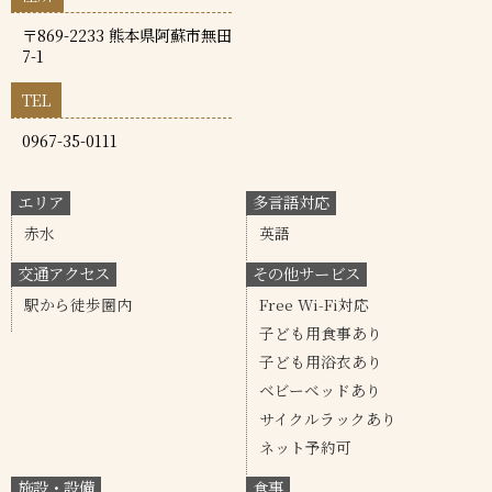
〒869-2233 熊本県阿蘇市無田
7-1
TEL
0967-35-0111
エリア
多言語対応
赤水
英語
交通アクセス
その他サービス
駅から徒歩圏内
Free Wi-Fi対応
子ども用食事あり
子ども用浴衣あり
ベビーベッドあり
サイクルラックあり
ネット予約可
施設・設備
食事