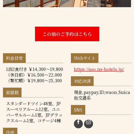
この宿のご予約はこちら
料金目安
Webサイト
1泊2食付き ￥14,300～19,800
https://aso.ns-hotels.jp/
（休日前）￥16,500～22,000
（繁忙期）￥19,800～25,300
対応決済
現金,paypay,ID,waon,Suica
部屋数
他交通系
スタンダードツイン48室、JP
スーペリアルーム12室、ユニ
SNS
バーサルルーム1室、JPデラッ
クスルーム1室、コテージ4棟
住所