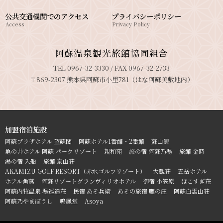
公共交通機関でのアクセス
プライバシーポリシー
Access
Privacy Policy
阿蘇温泉観光旅館協同組合
TEL 0967-32-3330 / FAX 0967-32-2733
〒869-2307 熊本県阿蘇市小里781（はな阿蘇美敷地内）
加盟宿泊施設
阿蘇プラザホテル 望蘇閣
阿蘇ホテル1番館・2番館
蘇山郷
亀の井ホテル 阿蘇 パークリゾート
親和苑
旅の宿 阿蘇乃湯
旅館 金時
湯の宿 入船
旅館 泰山荘
AKAMIZU GOLF RESORT（赤水ゴルフリゾート）
大観荘
五岳ホテル
ホテル角萬
阿蘇リゾートグランヴィリオホテル
御宿 小笠原
ほこすぎ荘
阿蘇内牧温泉 湯巡追荘
民宿 あそ兵衛
あその旅宿 鷹の庄
阿蘇白雲山荘
阿蘇乃やまぼうし
鳴鳳堂
Asoya