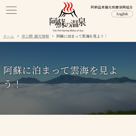
阿蘇温泉観光旅館協同組合
English
ホーム
非公開: 観光情報
阿蘇に泊まって雲海を見よう！
阿蘇に泊まって雲海を見よ
う！