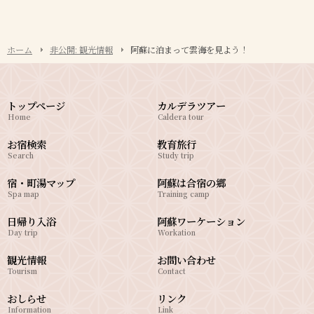
ホーム
非公開: 観光情報
阿蘇に泊まって雲海を見よう！
トップページ
カルデラツアー
Home
Caldera tour
お宿検索
教育旅行
Search
Study trip
宿・町湯マップ
阿蘇は合宿の郷
Spa map
Training camp
日帰り入浴
阿蘇ワーケーション
Day trip
Workation
観光情報
お問い合わせ
Tourism
Contact
おしらせ
リンク
Information
Link