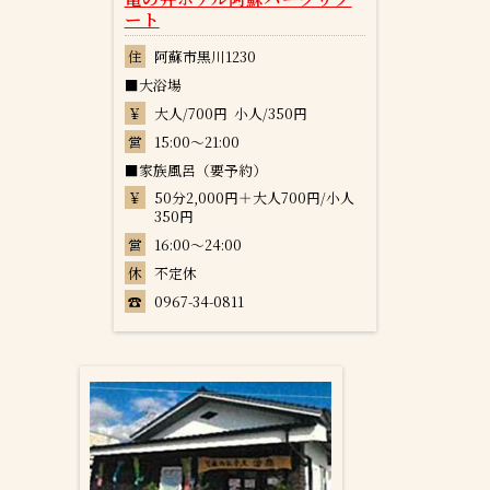
ート
住
阿蘇市黒川1230
■大浴場
￥
大人/700円 小人/350円
営
15:00～21:00
■家族風呂（要予約）
￥
50分2,000円＋大人700円/小人
350円
営
16:00～24:00
休
不定休
☎
0967-34-0811