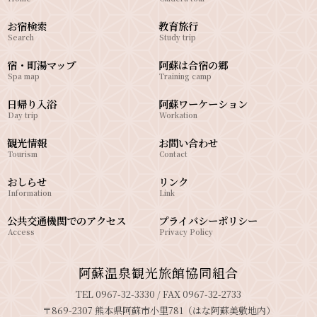
お宿検索
教育旅行
Search
Study trip
宿・町湯マップ
阿蘇は合宿の郷
Spa map
Training camp
日帰り入浴
阿蘇ワーケーション
Day trip
Workation
観光情報
お問い合わせ
Tourism
Contact
おしらせ
リンク
Information
Link
公共交通機関でのアクセス
プライバシーポリシー
Access
Privacy Policy
阿蘇温泉観光旅館協同組合
TEL 0967-32-3330 / FAX 0967-32-2733
〒869-2307 熊本県阿蘇市小里781（はな阿蘇美敷地内）