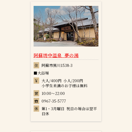
阿蘇坊中温泉 夢の湯
住
阿蘇市黒川1538-3
■大浴場
￥
大人/400円 小人/200円
小学生未満のお子様は無料
営
10:00～22:00
☎
0967-35-5777
休
第1・3月曜日 祝日の場合は翌平
日休