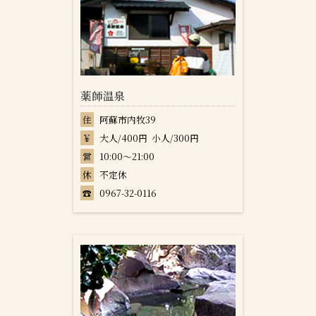
薬師温泉
住
阿蘇市内牧39
￥
大人/400円 小人/300円
営
10:00～21:00
休
不定休
☎
0967-32-0116