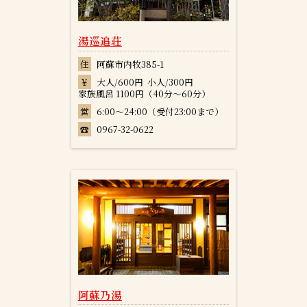
湯巡追荘
住
阿蘇市内牧385-1
￥
大人/600円 小人/300円
家族風呂 1100円（40分～60分）
営
6:00～24:00（受付23:00まで）
☎
0967-32-0622
阿蘇乃湯