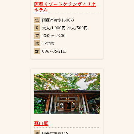
阿蘇リゾートグランヴィリオ
ホテル
住
阿蘇市赤水1600-3
￥
大人/1,000円 小人/500円
営
13:00～23:00
休
不定休
☎
0967-35-2111
蘇山郷
住
阿蘇市内牧145