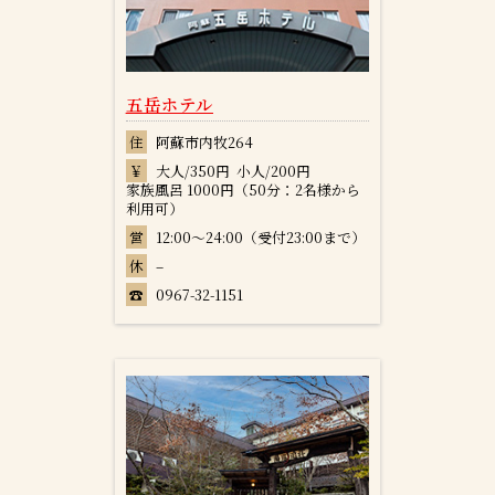
五岳ホテル
住
阿蘇市内牧264
￥
大人/350円 小人/200円
家族風呂 1000円（50分：2名様から
利用可）
営
12:00～24:00（受付23:00まで）
休
–
☎
0967-32-1151