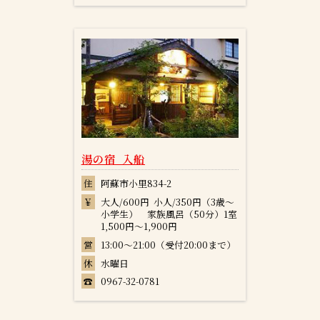
湯の宿 入船
住
阿蘇市小里834-2
￥
大人/600円 小人/350円（3歳～
小学生） 家族風呂（50分）1室
1,500円～1,900円
営
13:00～21:00（受付20:00まで）
休
水曜日
☎
0967-32-0781