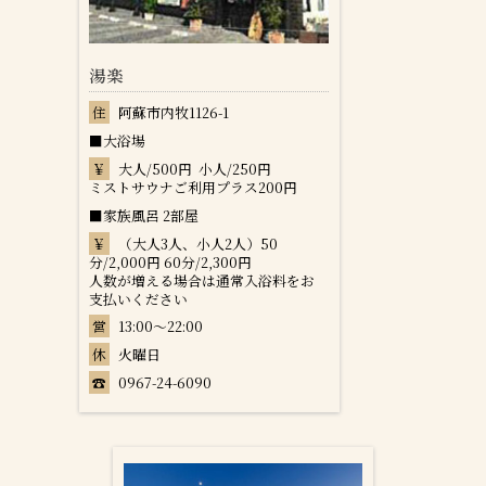
湯楽
住
阿蘇市内牧1126-1
■大浴場
￥
大人/500円 小人/250円
ミストサウナご利用プラス200円
■家族風呂 2部屋
￥
（大人3人、小人2人）50
分/2,000円 60分/2,300円
人数が増える場合は通常入浴料をお
支払いください
営
13:00～22:00
休
火曜日
☎
0967-24-6090