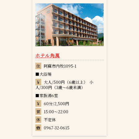
ホテル角萬
住
阿蘇市内牧1095-1
■大浴場
￥
大人/500円（6歳以上） 小
人/300円（3歳～6歳未満）
■家族湯6室
￥
60分/2,500円
営
15:00～22:00
休
不定休
☎
0967-32-0615