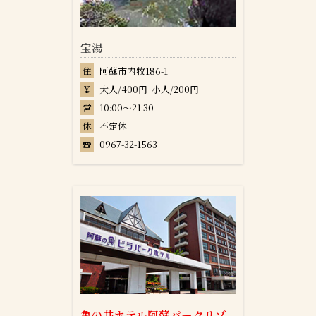
宝湯
住
阿蘇市内牧186-1
￥
大人/400円 小人/200円
営
10:00～21:30
休
不定休
☎
0967-32-1563
亀の井ホテル阿蘇パークリゾ