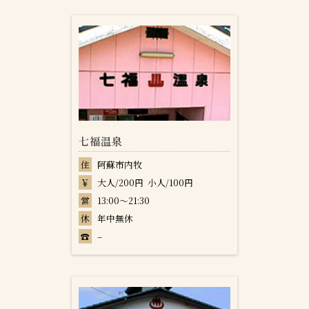
七福温泉
住
阿蘇市内牧
￥
大人/200円 小人/100円
営
13:00～21:30
休
年中無休
☎
–