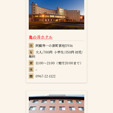
亀の井ホテル
住
阿蘇市一の宮町宮地5936
￥
大人/700円 小学生/350円 幼児/
無料
営
11:00～21:00（受付20:00まで）
休
–
☎
0967-22-1122