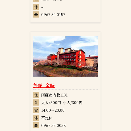
休
–
☎
0967-32-0157
旅館 金時
住
阿蘇市内牧1131
￥
大人/500円 小人/300円
営
14:00～20:00
休
不定休
☎
0967-32-0038