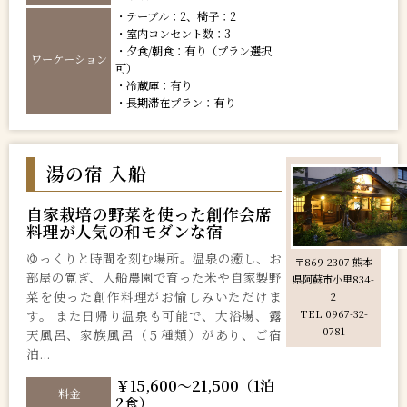
・テーブル：2、椅子：2
・室内コンセント数：3
・夕食/朝食：有り（プラン選択
ワーケーション
可）
・冷蔵庫：有り
・長期滞在プラン：有り
湯の宿 入船
自家栽培の野菜を使った創作会席
料理が人気の和モダンな宿
ゆっくりと時間を刻む場所。温泉の癒し、お
〒869-2307 熊本
部屋の寛ぎ、入船農園で育った米や自家製野
県阿蘇市小里834-
菜を使った創作料理がお愉しみいただけま
2
す。 また日帰り温泉も可能で、大浴場、露
TEL 0967-32-
0781
天風呂、家族風呂（５種類）があり、ご宿
泊...
￥15,600～21,500（1泊
料金
2食）