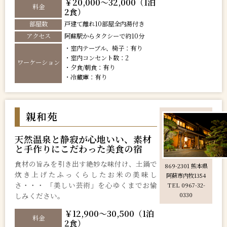
￥20,000～32,000（1泊
料金
2食）
部屋数
戸建て離れ10部屋全内湯付き
アクセス
阿蘇駅からタクシーで約10分
・室内テーブル、椅子：有り
・室内コンセント数：2
ワーケーション
・夕食/朝食：有り
・冷蔵庫：有り
親和苑
天然温泉と静寂が心地いい、素材
と手作りにこだわった美食の宿
食材の旨みを引き出す絶妙な味付け、土鍋で
869-2301 熊本県
炊き上げたふっくらしたお米の美味し
阿蘇市内牧1354
さ・・・ 「美しい芸術」を心ゆくまでお愉
TEL 0967-32-
しみください。
0330
￥12,900～30,500（1泊
料金
2食）