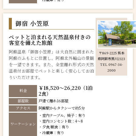
御宿 小笠原
ペットと泊まれる天然温泉付きの
客室を備えた旅館
阿蘇温泉「御宿小笠原」は大自然に囲まれた
〒869-2225 熊本
阿蘇のふもとに位置し、阿蘇北外輪山の景観
県阿蘇市黒川2323
を一望できます。また、全室離れ形式の天然
TEL 0967-34-
温泉付お部屋でペットと楽しく安心してお泊
2000
りいただけます。
￥18,520～26,220（1泊
料金
2食）
部屋数
戸建て離れ16部屋
アクセス
阿蘇駅からタクシーで約5分
・室内テーブル、椅子：有り
・室内コンセント数：4～8
ワーケーション
・夕食/朝食：有り
・冷蔵庫：有り