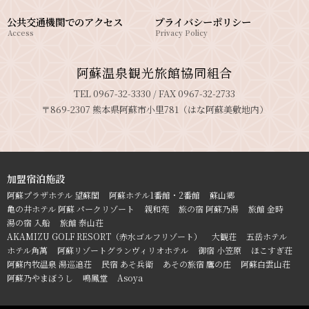
公共交通機関でのアクセス
プライバシーポリシー
Access
Privacy Policy
阿蘇温泉観光旅館協同組合
TEL 0967-32-3330 / FAX 0967-32-2733
〒869-2307 熊本県阿蘇市小里781（はな阿蘇美敷地内）
加盟宿泊施設
阿蘇プラザホテル 望蘇閣
阿蘇ホテル1番館・2番館
蘇山郷
亀の井ホテル 阿蘇 パークリゾート
親和苑
旅の宿 阿蘇乃湯
旅館 金時
湯の宿 入船
旅館 泰山荘
AKAMIZU GOLF RESORT（赤水ゴルフリゾート）
大観荘
五岳ホテル
ホテル角萬
阿蘇リゾートグランヴィリオホテル
御宿 小笠原
ほこすぎ荘
阿蘇内牧温泉 湯巡追荘
民宿 あそ兵衛
あその旅宿 鷹の庄
阿蘇白雲山荘
阿蘇乃やまぼうし
鳴鳳堂
Asoya