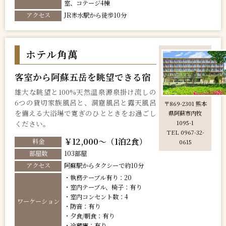
室、コテージ4棟
アクセス
JR赤水駅から徒歩10分
ホテル角萬
客室から阿蘇五岳を眺望できる宿
雄大な眺望と100%天然温泉源泉掛け流しの
6つの貸切家族風呂と、洞窟風呂と露天風呂
〒869-2301 熊本
を備える大浴場で寛ぎのひとときをお過ごし
県阿蘇市内牧
ください。
1095-1
TEL 0967-32-
￥12,000～（1泊2食）
料金
0615
部屋数
103部屋
アクセス
阿蘇駅からタクシーで約10分
・執務テーブル有り：20
・室内テーブル、椅子：有り
・室内コンセント数：4
ワーケーション
・防音：有り
・夕食/朝食：有り
・冷蔵庫：有り