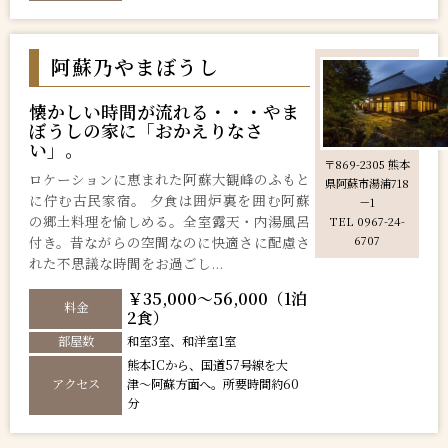
阿蘇乃やまぼうし
懐かしい時間が流れる・・・やま
ぼうしの家に「おかえりなさ
い」。
〒869-2305 熊本
ロケーションに恵まれた阿蘇大観峰のふもと
県阿蘇市湯浦718
に佇む古民家宿。 夕食は囲炉裏を囲む阿蘇
－1
の郷土料理を愉しめる。全室露天・内湯風呂
TEL 0967-24-
付き。昔ながらの空間なのに快適さに配慮さ
6707
れた不思議な時間をお過ごし...
￥35,000～56,000（1泊
料金
2食）
部屋数
和室3室、和洋室1室
熊本ICから、国道57号線を大
アクセス
津〜阿蘇方面へ。所要時間約60
分