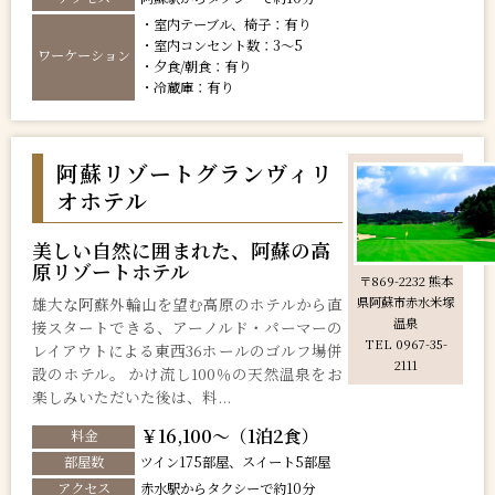
・室内テーブル、椅子：有り
・室内コンセント数：3～5
ワーケーション
・夕食/朝食：有り
・冷蔵庫：有り
阿蘇リゾートグランヴィリ
オホテル
美しい自然に囲まれた、阿蘇の高
原リゾートホテル
〒869-2232 熊本
雄大な阿蘇外輪山を望む高原のホテルから直
県阿蘇市赤水米塚
温泉
接スタートできる、アーノルド・パーマーの
TEL 0967-35-
レイアウトによる東西36ホールのゴルフ場併
2111
設のホテル。 かけ流し100％の天然温泉をお
楽しみいただいた後は、料...
￥16,100～（1泊2食）
料金
部屋数
ツイン175部屋、スイート5部屋
アクセス
赤水駅からタクシーで約10分