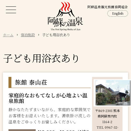
阿蘇温泉観光旅館協同組合
English
ホーム
宿泊施設
子ども用浴衣あり
子ども用浴衣あり
旅館 泰山荘
家庭的なおもてなしが心地よい温
泉旅館
静かなたたずまいながら、家庭的な雰囲気で
〒869-2301 熊本
お客様をお迎えいたします。源泉掛け流しの
県阿蘇市内牧
温泉をごゆっくりお愉しみください。
1164-2
TEL 0967-32-