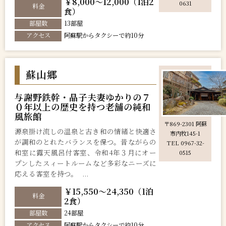
￥8,000～12,000（1泊2
0631
料金
食）
部屋数
13部屋
アクセス
阿蘇駅からタクシーで約10分
蘇山郷
与謝野鉄幹・晶子夫妻ゆかりの７
０年以上の歴史を持つ老舗の純和
風旅館
〒869-2301 阿蘇
源泉掛け流しの温泉と古き和の情緒と快適さ
市内牧145-1
が調和のとれたバランスを保つ。昔ながらの
TEL 0967-32-
和室に露天風呂付客室、令和4年３月にオー
0515
プンしたスィートルームなど多彩なニーズに
応える客室を持つ。 ...
￥15,550～24,350（1泊
料金
2食）
部屋数
24部屋
アクセス
阿蘇駅からタクシーで約10分