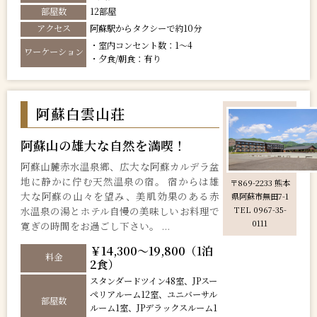
部屋数
12部屋
アクセス
阿蘇駅からタクシーで約10分
・室内コンセント数：1～4
ワーケーション
・夕食/朝食：有り
阿蘇白雲山荘
阿蘇山の雄大な自然を満喫！
阿蘇山麓赤水温泉郷、広大な阿蘇カルデラ盆
地に静かに佇む天然温泉の宿。 宿からは雄
〒869-2233 熊本
大な阿蘇の山々を望み、美肌効果のある赤
県阿蘇市無田7-1
水温泉の湯とホテル自慢の美味しいお料理で
TEL 0967-35-
0111
寛ぎの時間をお過ごし下さい。 ...
￥14,300～19,800（1泊
料金
2食）
スタンダードツイン48室、JPスー
ペリアルーム12室、ユニバーサル
部屋数
ルーム1室、JPデラックスルーム1