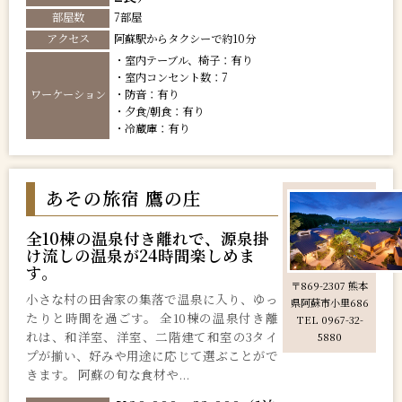
部屋数
7部屋
アクセス
阿蘇駅からタクシーで約10分
・室内テーブル、椅子：有り
・室内コンセント数：7
ワーケーション
・防音：有り
・夕食/朝食：有り
・冷蔵庫：有り
あその旅宿 鷹の庄
全10棟の温泉付き離れで、源泉掛
け流しの温泉が24時間楽しめま
す。
〒869-2307 熊本
小さな村の田舎家の集落で温泉に入り、ゆっ
県阿蘇市小里686
たりと時間を過ごす。 全10棟の温泉付き離
TEL 0967-32-
れは、和洋室、洋室、二階建て和室の3タイ
5880
プが揃い、好みや用途に応じて選ぶことがで
きます。 阿蘇の旬な食材や...