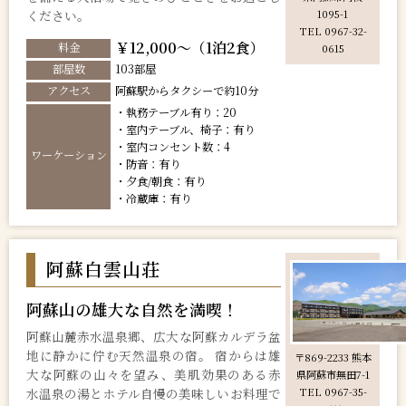
ください。
1095-1
TEL 0967-32-
￥12,000～（1泊2食）
料金
0615
部屋数
103部屋
アクセス
阿蘇駅からタクシーで約10分
・執務テーブル有り：20
・室内テーブル、椅子：有り
・室内コンセント数：4
ワーケーション
・防音：有り
・夕食/朝食：有り
・冷蔵庫：有り
阿蘇白雲山荘
阿蘇山の雄大な自然を満喫！
阿蘇山麓赤水温泉郷、広大な阿蘇カルデラ盆
地に静かに佇む天然温泉の宿。 宿からは雄
〒869-2233 熊本
大な阿蘇の山々を望み、美肌効果のある赤
県阿蘇市無田7-1
水温泉の湯とホテル自慢の美味しいお料理で
TEL 0967-35-