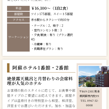
￥16,100～（1泊2食）
料金
部屋数
ツイン175部屋、スイート5部屋
アクセス
赤水駅からタクシーで約10分
・テーブル：2、椅子：2
・室内コンセント数：3
・夕食/朝食：有り（プラン選択
ワーケーション
可）
・冷蔵庫：有り
・長期滞在プラン：有り
阿蘇ホテル1番館・2番館
絶景露天風呂と月替わりの会席料
理が人気のホテル
お客様の旅のスタイルに応じて、お食事や部
〒869-2301 熊本
屋タイプのご要望にお応えできます。部屋タ
県阿蘇市内牧99
イプは温泉付きの特別室から和室、和洋室、
TEL 0967-32-
洋室までお選びいただけます。加水・加温な
0008