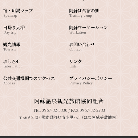
宿・町湯マップ
阿蘇は合宿の郷
Spa map
Training camp
日帰り入浴
阿蘇ワーケーション
Day trip
Workation
観光情報
お問い合わせ
Tourism
Contact
おしらせ
リンク
Information
Link
公共交通機関でのアクセス
プライバシーポリシー
Access
Privacy Policy
阿蘇温泉観光旅館協同組合
TEL 0967-32-3330 / FAX 0967-32-2733
〒869-2307 熊本県阿蘇市小里781（はな阿蘇美敷地内）