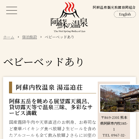
阿蘇温泉観光旅館協同組合
English
ホーム
宿泊施設
ベビーベッドあり
ベビーベッドあり
阿蘇内牧温泉 湯巡追荘
阿蘇五岳を眺める展望露天風呂、
貸切露天等で温泉三昧、多彩なサ
ービス満載
〒869-2301 熊本
国産霜降牛肉や天草直送のお刺身、お寿司な
県阿蘇市内牧385-
ど豪華バイキング食べ放題♪生ビールを含め
1
たアルコールも全て飲み放題♪さらに10室の
TEL 0967-32-