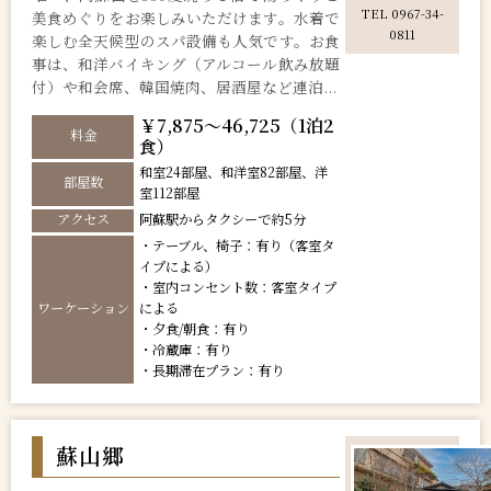
TEL 0967-34-
美食めぐりをお楽しみいただけます。水着で
0811
楽しむ全天候型のスパ設備も人気です。お食
事は、和洋バイキング（アルコール飲み放題
付）や和会席、韓国焼肉、居酒屋など連泊...
￥7,875～46,725（1泊2
料金
食）
和室24部屋、和洋室82部屋、洋
部屋数
室112部屋
アクセス
阿蘇駅からタクシーで約5分
・テーブル、椅子：有り（客室タ
イプによる）
・室内コンセント数：客室タイプ
ワーケーション
による
・夕食/朝食：有り
・冷蔵庫：有り
・長期滞在プラン：有り
蘇山郷