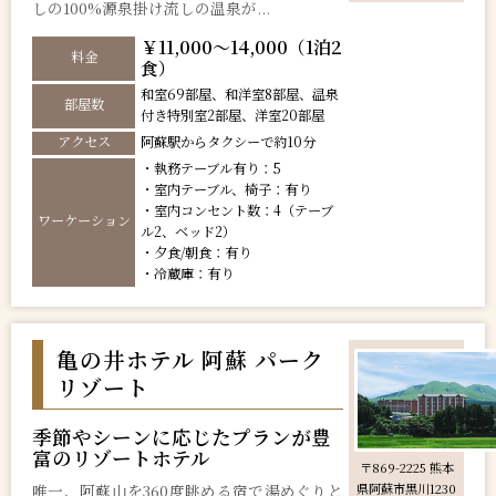
しの100%源泉掛け流しの温泉が...
￥11,000～14,000（1泊2
料金
食）
和室69部屋、和洋室8部屋、温泉
部屋数
付き特別室2部屋、洋室20部屋
アクセス
阿蘇駅からタクシーで約10分
・執務テーブル有り：5
・室内テーブル、椅子：有り
・室内コンセント数：4（テーブ
ワーケーション
ル2、ベッド2）
・夕食/朝食：有り
・冷蔵庫：有り
亀の井ホテル 阿蘇 パーク
リゾート
季節やシーンに応じたプランが豊
富のリゾートホテル
〒869-2225 熊本
唯一、阿蘇山を360度眺める宿で湯めぐりと
県阿蘇市黒川1230