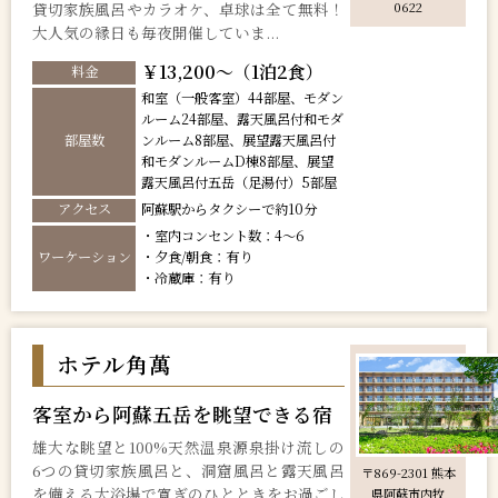
貸切家族風呂やカラオケ、卓球は全て無料！
0622
大人気の縁日も毎夜開催していま...
￥13,200～（1泊2食）
料金
和室（一般客室）44部屋、モダン
ルーム24部屋、露天風呂付和モダ
部屋数
ンルーム8部屋、展望露天風呂付
和モダンルームD棟8部屋、展望
露天風呂付五岳（足湯付）5部屋
アクセス
阿蘇駅からタクシーで約10分
・室内コンセント数：4～6
ワーケーション
・夕食/朝食：有り
・冷蔵庫：有り
ホテル角萬
客室から阿蘇五岳を眺望できる宿
雄大な眺望と100%天然温泉源泉掛け流しの
6つの貸切家族風呂と、洞窟風呂と露天風呂
〒869-2301 熊本
を備える大浴場で寛ぎのひとときをお過ごし
県阿蘇市内牧