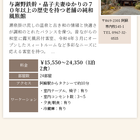
与謝野鉄幹・晶子夫妻ゆかりの７
０年以上の歴史を持つ老舗の純和
風旅館
〒869-2301 阿蘇
源泉掛け流しの温泉と古き和の情緒と快適さ
市内牧145-1
が調和のとれたバランスを保つ。昔ながらの
TEL 0967-32-
和室に露天風呂付客室、令和4年３月にオー
0515
プンしたスィートルームなど多彩なニーズに
応える客室を持つ。 ...
￥15,550～24,350（1泊
料金
2食）
部屋数
24部屋
アクセス
阿蘇駅からタクシーで約10分
・室内テーブル、椅子：有り
・室内コンセント数：3～5
ワーケーション
・夕食/朝食：有り
・冷蔵庫：有り