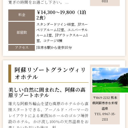
0111
寛ぎの時間をお過ごし下さい。 ...
￥14,300～19,800（1泊
料金
2食）
スタンダードツイン48室、JPスー
ペリアルーム12室、ユニバーサル
部屋数
ルーム1室、JPデラックスルーム1
室、コテージ4棟
アクセス
JR赤水駅から徒歩10分
阿蘇リゾートグランヴィリ
オホテル
美しい自然に囲まれた、阿蘇の高
原リゾートホテル
〒869-2232 熊本
雄大な阿蘇外輪山を望む高原のホテルから直
県阿蘇市赤水米塚
温泉
接スタートできる、アーノルド・パーマーの
TEL 0967-35-
レイアウトによる東西36ホールのゴルフ場併
2111
設のホテル。 かけ流し100％の天然温泉をお
楽しみいただいた後は、料...