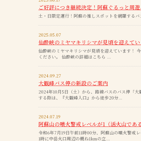
ご好評につき継続決定！阿蘇ぐるっと周遊バスのご
土・日限定運行！阿蘇の推しスポットを網羅するバ
2025.05.07
仙酔峡のミヤマキリシマが見頃を迎えてい
仙酔峡のミヤマキリシマが見頃を迎えています！ 
ください。 仙酔峡の詳細はこちら ...
2024.09.27
大観峰バス停の新設のご案内
2024年10月5日（土）から、路線バスのバス停
する際は、『大観峰入口』から徒歩20分...
2024.07.19
阿蘇山の噴火警戒レベルが1（活火山であ
令和6年7月19日午前11時00分、阿蘇山の噴火警
1時に中岳火口周辺の概ね1kmの立...