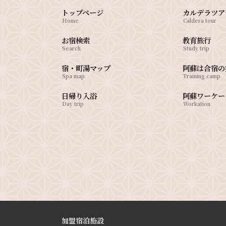
トップページ
カルデラツア
Home
Caldera tour
お宿検索
教育旅行
Search
Study trip
宿・町湯マップ
阿蘇は合宿の
Spa map
Training camp
日帰り入浴
阿蘇ワーケー
Day trip
Workation
加盟宿泊施設