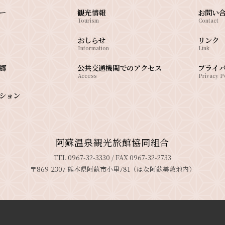
ー
観光情報
お問い
Tourism
Contact
おしらせ
リンク
Information
Link
郷
公共交通機関でのアクセス
プライ
Access
Privacy P
ション
阿蘇温泉観光旅館協同組合
TEL 0967-32-3330 / FAX 0967-32-2733
〒869-2307 熊本県阿蘇市小里781（はな阿蘇美敷地内）