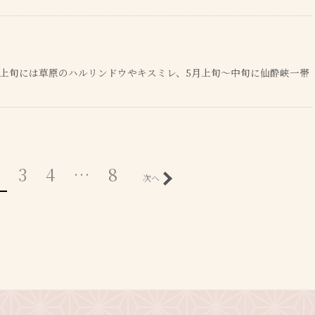
月上旬には草原のハルリンドウやキスミレ、5月上旬～中旬に仙酔峡一帯
3
4
…
8
次へ