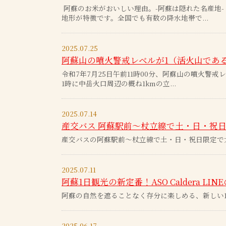
阿蘇のお米がおいしい理由。-阿蘇は隠れた名産地-
地形が特徴です。全国でも有数の降水地帯で...
2025.07.25
阿蘇山の噴火警戒レベルが1（活火山であ
令和7年7月25日午前11時00分、阿蘇山の噴火警
1時に中岳火口周辺の概ね1kmの立...
2025.07.14
産交バス 阿蘇駅前～杖立線で土・日・祝
産交バスの阿蘇駅前～杖立線で土・日・祝日限定で
2025.07.11
阿蘇1日観光の新定番！ASO Caldera LI
阿蘇の自然を遮ることなく存分に楽しめる、新しい
2025.06.17