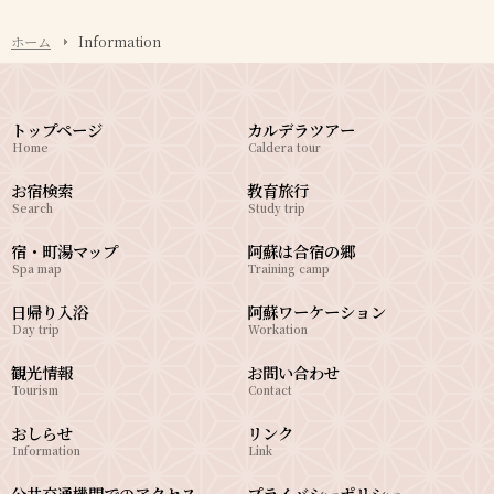
ホーム
Information
トップページ
カルデラツアー
Home
Caldera tour
お宿検索
教育旅行
Search
Study trip
宿・町湯マップ
阿蘇は合宿の郷
Spa map
Training camp
日帰り入浴
阿蘇ワーケーション
Day trip
Workation
観光情報
お問い合わせ
Tourism
Contact
おしらせ
リンク
Information
Link
公共交通機関でのアクセス
プライバシーポリシー