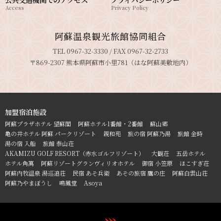
Access
Privacy Policy
阿蘇温泉観光旅館協同組合
TEL 0967-32-3330 / FAX 0967-32-2733
〒869-2307 熊本県阿蘇市小里781（はな阿蘇美敷地内）
加盟宿泊施設
阿蘇プラザホテル 望蘇閣
阿蘇ホテル1番館・2番館
蘇山郷
亀の井ホテル 阿蘇 パークリゾート
親和苑
旅の宿 阿蘇乃湯
旅館 金時
湯の宿 入船
旅館 泰山荘
AKAMIZU GOLF RESORT（赤水ゴルフリゾート）
大観荘
五岳ホテル
ホテル角萬
阿蘇リゾートグランヴィリオホテル
御宿 小笠原
ほこすぎ荘
阿蘇内牧温泉 湯巡追荘
民宿 あそ兵衛
あその旅宿 鷹の庄
阿蘇白雲山荘
阿蘇乃やまぼうし
鳴鳳堂
Asoya