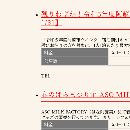
残りわずか！令和5年度阿
1/31】
「令和５年度阿蘇市ウインター宿泊割引キャンペ
設にお泊りの方を対象に、1人1泊あたり最大2,
料金
￥0～0（
部屋数
TEL
春のばらまつりin ASO MI
ASO MILK FACTORY（はな阿蘇美
グッズの販売を行っています。 また、カフェや
料金
￥0～0（