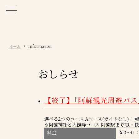
ホーム
Information
おしらせ
【終了】｢阿蘇観光周遊バス｣1
選べる2つのコース Aコース(ガイドなし)：
う阿蘇神社と大観峰コース 阿蘇駅までJR・快速
料金
￥0～0（