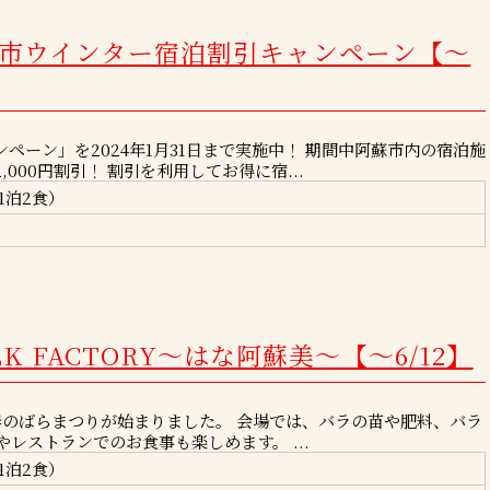
蘇市ウインター宿泊割引キャンペーン【～
ーン」を2024年1月31日まで実施中！ 期間中阿蘇市内の宿泊施
000円割引！ 割引を利用してお得に宿...
1泊2食）
LK FACTORY～はな阿蘇美～【～6/12】
）にて春のばらまつりが始まりました。 会場では、バラの苗や肥料、バラ
レストランでのお食事も楽しめます。 ...
1泊2食）