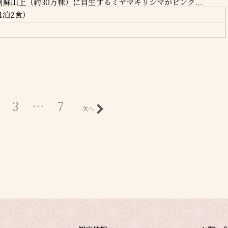
蘇山上（約30万株）に自生するミヤマキリシマがピンク...
1泊2食）
3
…
7
次へ