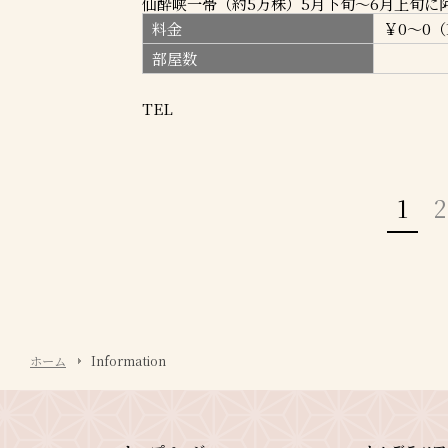
仙酔峡一帯（約5万株）5月下旬～6月上旬に阿
料金
￥0～0（
部屋数
TEL
1
2
ホーム
Information