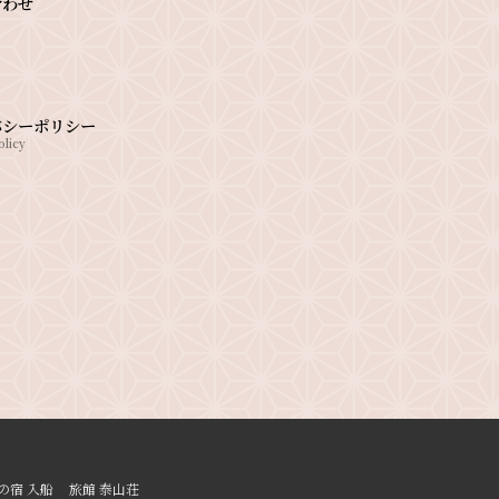
合わせ
バシーポリシー
olicy
の宿 入船
旅館 泰山荘