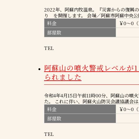
2022年、阿蘇内牧温泉。『災害からの復興
り を開催します。 会場／阿蘇市阿蘇中央公園 
料金
￥0～0（
部屋数
TEL
阿蘇山の噴火警戒レベルが
られました
令和4年4月15日午前11時00分、阿蘇山の
た。 これに伴い、阿蘇火山防災会議協議会は
料金
￥0～0（
部屋数
TEL