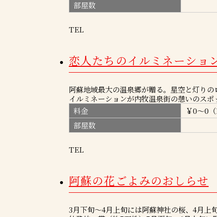
部屋数
TEL
恋人たちのイルミネーションin阿蘇
阿蘇地域最大の温泉郷が贈る。星空と灯りの
イルミネーションが内牧温泉街の憩いのスポッ
料金
￥0～0（
部屋数
TEL
阿蘇の花ごよみのおしらせ
3月下旬～4月上旬には阿蘇神社の桜、4月上