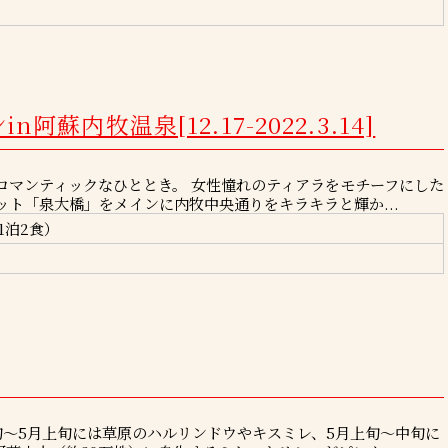
内牧温泉[12.17-2022.3.14]
ロマンティックなひととき。 女性憧れのティアラをモチーフにした
ト「泉大橋」をメインに内牧中央通りをキラキラと輝か...
1泊2食）
旬～5月上旬には草原のハルリンドウやキスミレ、5月上旬～中旬に