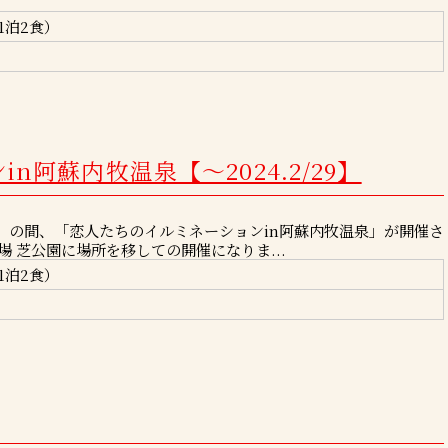
1泊2食）
阿蘇内牧温泉【～2024.2/29】
日（木）の間、「恋人たちのイルミネーションin阿蘇内牧温泉」が開催さ
 芝公園に場所を移しての開催になりま...
1泊2食）