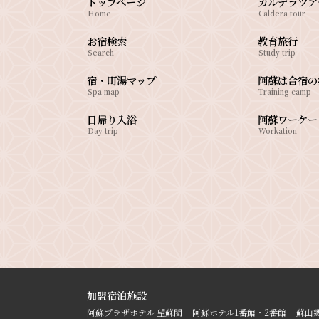
トップページ
カルデラツア
Home
Caldera tour
お宿検索
教育旅行
Search
Study trip
宿・町湯マップ
阿蘇は合宿の
Spa map
Training camp
日帰り入浴
阿蘇ワーケー
Day trip
Workation
加盟宿泊施設
阿蘇プラザホテル 望蘇閣
阿蘇ホテル1番館・2番館
蘇山