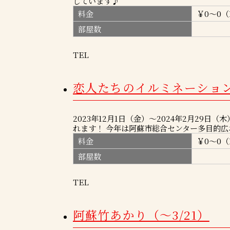
しています♪
料金
￥0～0（
部屋数
TEL
恋人たちのイルミネーションin
2023年12月1日（金）～2024年2月29
れます！ 今年は阿蘇市総合センター多目的広場
料金
￥0～0（
部屋数
TEL
阿蘇竹あかり（～3/21）