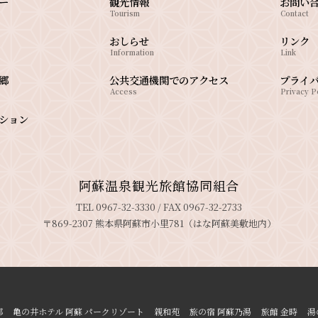
ー
観光情報
お問い
Tourism
Contact
おしらせ
リンク
Information
Link
郷
公共交通機関でのアクセス
プライ
Access
Privacy P
ション
阿蘇温泉観光旅館協同組合
TEL 0967-32-3330 / FAX 0967-32-2733
〒869-2307 熊本県阿蘇市小里781（はな阿蘇美敷地内）
郷
亀の井ホテル 阿蘇 パークリゾート
親和苑
旅の宿 阿蘇乃湯
旅館 金時
湯