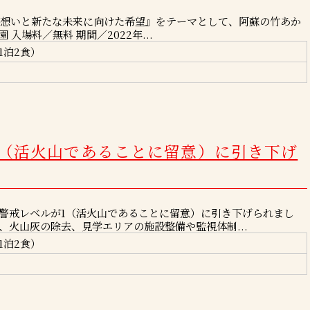
の想いと新たな未来に向けた希望』をテーマとして、阿蘇の竹あか
入場料／無料 期間／2022年...
1泊2食）
1（活火山であることに留意）に引き下げ
噴火警戒レベルが1（活火山であることに留意）に引き下げられまし
、火山灰の除去、見学エリアの施設整備や監視体制...
1泊2食）