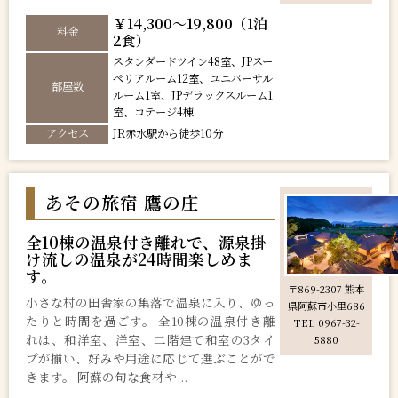
￥14,300～19,800（1泊
料金
2食）
スタンダードツイン48室、JPスー
ペリアルーム12室、ユニバーサル
部屋数
ルーム1室、JPデラックスルーム1
室、コテージ4棟
アクセス
JR赤水駅から徒歩10分
あその旅宿 鷹の庄
全10棟の温泉付き離れで、源泉掛
け流しの温泉が24時間楽しめま
す。
〒869-2307 熊本
小さな村の田舎家の集落で温泉に入り、ゆっ
県阿蘇市小里686
たりと時間を過ごす。 全10棟の温泉付き離
TEL 0967-32-
れは、和洋室、洋室、二階建て和室の3タイ
5880
プが揃い、好みや用途に応じて選ぶことがで
きます。 阿蘇の旬な食材や...