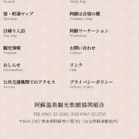
Search
Study trip
宿・町湯マップ
阿蘇は合宿の郷
Spa map
Training camp
日帰り入浴
阿蘇ワーケーション
Day trip
Workation
観光情報
お問い合わせ
Tourism
Contact
おしらせ
リンク
Information
Link
公共交通機関でのアクセス
プライバシーポリシー
Access
Privacy Policy
阿蘇温泉観光旅館協同組合
TEL 0967-32-3330 / FAX 0967-32-2733
〒869-2307 熊本県阿蘇市小里781（はな阿蘇美敷地内）