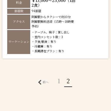
￥13,000～25,000（1泊
料金
2食）
部屋数
94部屋
阿蘇駅からタクシーで約10分
アクセス
阿蘇駅無料送迎（15時～18時要
予約）
・テーブル、椅子：貸し出し
・室内コンセント数：3
ワーケーション
・夕食/朝食：有り
・冷蔵庫：有り
・長期滞在プラン：有り
1
2
前へ