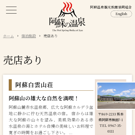
阿蘇温泉観光旅館協同組合
English
ホーム
宿泊施設
売店あり
売店あり
阿蘇白雲山荘
阿蘇山の雄大な自然を満喫！
阿蘇山麓赤水温泉郷、広大な阿蘇カルデラ盆
地に静かに佇む天然温泉の宿。 宿からは雄
〒869-2233 熊本
大な阿蘇の山々を望み、美肌効果のある赤
県阿蘇市無田7-1
水温泉の湯とホテル自慢の美味しいお料理で
TEL 0967-35-
0111
寛ぎの時間をお過ごし下さい。 ...