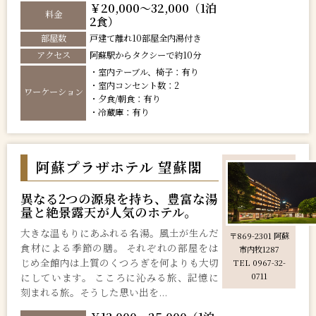
￥20,000～32,000（1泊
料金
2食）
部屋数
戸建て離れ10部屋全内湯付き
アクセス
阿蘇駅からタクシーで約10分
・室内テーブル、椅子：有り
・室内コンセント数：2
ワーケーション
・夕食/朝食：有り
・冷蔵庫：有り
阿蘇プラザホテル 望蘇閣
異なる2つの源泉を持ち、豊富な湯
量と絶景露天が人気のホテル。
大きな温もりにあふれる名湯。風土が生んだ
〒869-2301 阿蘇
食材による季節の膳。 それぞれの部屋をは
市内牧1287
じめ全館内は上質のくつろぎを何よりも大切
TEL 0967-32-
にしています。 こころに沁みる旅、記憶に
0711
刻まれる旅。そうした思い出を...