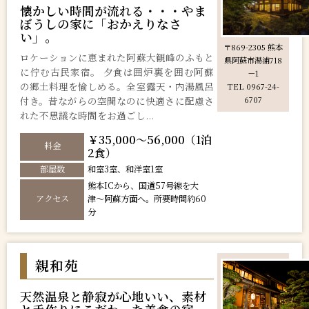
懐かしい時間が流れる・・・やま
ぼうしの家に「おかえりなさ
い」。
〒869-2305 熊本
ロケーションに恵まれた阿蘇大観峰のふもと
県阿蘇市湯浦718
に佇む古民家宿。 夕食は囲炉裏を囲む阿蘇
－1
の郷土料理を愉しめる。全室露天・内湯風呂
TEL 0967-24-
付き。昔ながらの空間なのに快適さに配慮さ
6707
れた不思議な時間をお過ごし...
￥35,000～56,000（1泊
料金
2食）
部屋数
和室3室、和洋室1室
熊本ICから、国道57号線を大
アクセス
津〜阿蘇方面へ。所要時間約60
分
親和苑
天然温泉と静寂が心地いい、素材