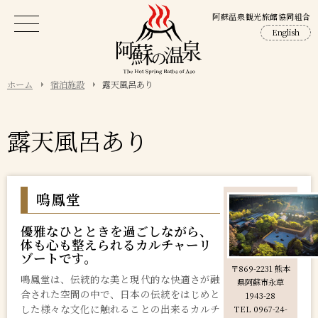
阿蘇温泉観光旅館協同組合
English
ホーム
宿泊施設
露天風呂あり
露天風呂あり
鳴鳳堂
優雅なひとときを過ごしながら、
体も心も整えられるカルチャーリ
ゾートです。
〒869-2231 熊本
鳴鳳堂は、伝統的な美と現代的な快適さが融
県阿蘇市永草
合された空間の中で、日本の伝統をはじめと
1943-28
した様々な文化に触れることの出来るカルチ
TEL 0967-24-