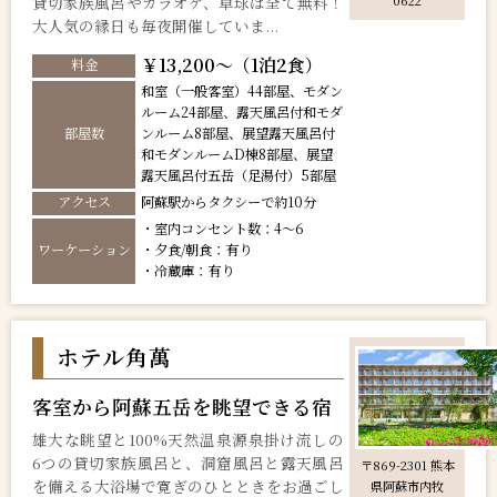
貸切家族風呂やカラオケ、卓球は全て無料！
0622
大人気の縁日も毎夜開催していま...
￥13,200～（1泊2食）
料金
和室（一般客室）44部屋、モダン
ルーム24部屋、露天風呂付和モダ
部屋数
ンルーム8部屋、展望露天風呂付
和モダンルームD棟8部屋、展望
露天風呂付五岳（足湯付）5部屋
アクセス
阿蘇駅からタクシーで約10分
・室内コンセント数：4～6
ワーケーション
・夕食/朝食：有り
・冷蔵庫：有り
ホテル角萬
客室から阿蘇五岳を眺望できる宿
雄大な眺望と100%天然温泉源泉掛け流しの
6つの貸切家族風呂と、洞窟風呂と露天風呂
〒869-2301 熊本
を備える大浴場で寛ぎのひとときをお過ごし
県阿蘇市内牧