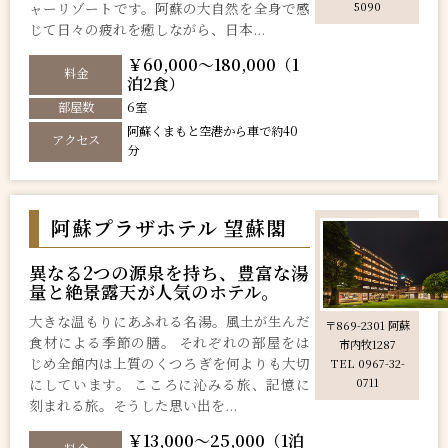
ャーリゾートです。阿蘇の大自然を全身で感
5090
じて日々の疲れを癒しながら、日本...
￥60,000～180,000（1
料金
泊2食）
部屋数
6室
阿蘇くまもと空港から車で約40
アクセス
分
阿蘇プラザホテル 望蘇閣
異なる2つの源泉を持ち、豊富な湯
量と絶景露天が人気のホテル。
大きな温もりにあふれる名湯。風土が生んだ
〒869-2301 阿蘇
食材による季節の膳。 それぞれの部屋をは
市内牧1287
じめ全館内は上質のくつろぎを何よりも大切
TEL 0967-32-
にしています。 こころに沁みる旅、記憶に
0711
刻まれる旅。そうした思い出を...
￥13,000～25,000（1泊