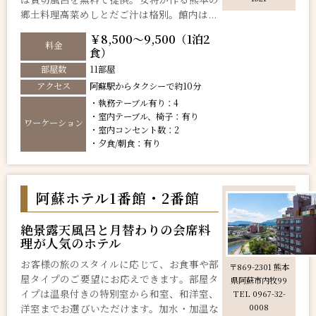
郷土料理高菜めしとだご汁は格別。館内は...
￥8,500～9,500（1泊2
料金
食）
部屋数
11部屋
アクセス
阿蘇駅からタクシーで約10分
・執務テーブル有り：4
・室内テーブル、椅子：有り
ワーケーション
・室内コンセント数：2
・夕食/朝食：有り
阿蘇ホテル1番館・2番館
絶景露天風呂と月替わりの会席料
理が人気のホテル
お客様の旅のスタイルに応じて、お食事や部
〒869-2301 熊本
屋タイプのご要望にお応えできます。部屋タ
県阿蘇市内牧99
イプは温泉付きの特別室から和室、和洋室、
TEL 0967-32-
洋室までお選びいただけます。加水・加温な
0008