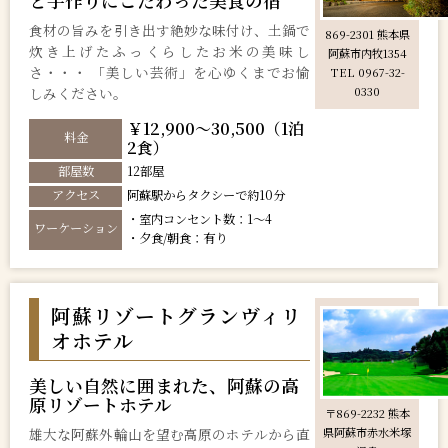
と手作りにこだわった美食の宿
食材の旨みを引き出す絶妙な味付け、土鍋で
869-2301 熊本県
炊き上げたふっくらしたお米の美味し
阿蘇市内牧1354
さ・・・ 「美しい芸術」を心ゆくまでお愉
TEL 0967-32-
しみください。
0330
￥12,900～30,500（1泊
料金
2食）
部屋数
12部屋
アクセス
阿蘇駅からタクシーで約10分
・室内コンセント数：1～4
ワーケーション
・夕食/朝食：有り
阿蘇リゾートグランヴィリ
オホテル
美しい自然に囲まれた、阿蘇の高
原リゾートホテル
〒869-2232 熊本
雄大な阿蘇外輪山を望む高原のホテルから直
県阿蘇市赤水米塚