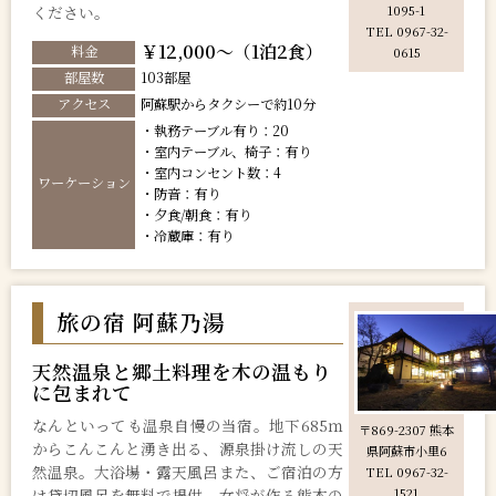
ください。
1095-1
TEL 0967-32-
￥12,000～（1泊2食）
料金
0615
部屋数
103部屋
アクセス
阿蘇駅からタクシーで約10分
・執務テーブル有り：20
・室内テーブル、椅子：有り
・室内コンセント数：4
ワーケーション
・防音：有り
・夕食/朝食：有り
・冷蔵庫：有り
旅の宿 阿蘇乃湯
天然温泉と郷土料理を木の温もり
に包まれて
なんといっても温泉自慢の当宿。地下685ｍ
〒869-2307 熊本
からこんこんと湧き出る、源泉掛け流しの天
県阿蘇市小里6
然温泉。大浴場・露天風呂また、ご宿泊の方
TEL 0967-32-
は貸切風呂を無料で提供。女将が作る熊本の
1521