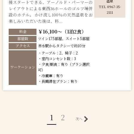
温泉
接スタートできる、アーノルド・パーマーの
TEL 0967-35-
レイアウトによる東西36ホールのゴルフ場併
2111
設のホテル。 かけ流し100％の天然温泉をお
楽しみいただいた後は、料...
￥16,100～（1泊2食）
料金
部屋数
ツイン175部屋、スイート5部屋
アクセス
赤水駅からタクシーで約10分
・テーブル：2、椅子：2
・室内コンセント数：3
・夕食/朝食：有り（プラン選択
ワーケーション
可）
・冷蔵庫：有り
・長期滞在プラン：有り
1
2
次へ