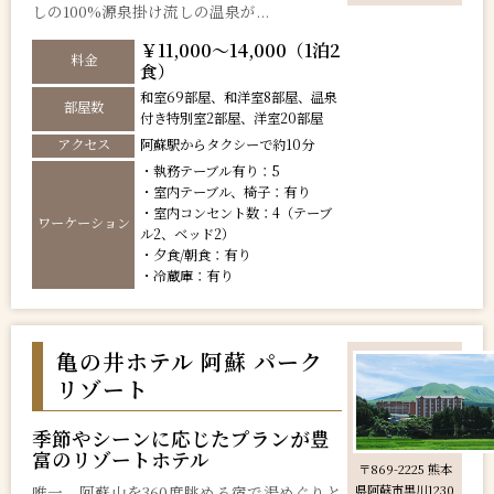
しの100%源泉掛け流しの温泉が...
￥11,000～14,000（1泊2
料金
食）
和室69部屋、和洋室8部屋、温泉
部屋数
付き特別室2部屋、洋室20部屋
アクセス
阿蘇駅からタクシーで約10分
・執務テーブル有り：5
・室内テーブル、椅子：有り
・室内コンセント数：4（テーブ
ワーケーション
ル2、ベッド2）
・夕食/朝食：有り
・冷蔵庫：有り
亀の井ホテル 阿蘇 パーク
リゾート
季節やシーンに応じたプランが豊
富のリゾートホテル
〒869-2225 熊本
唯一、阿蘇山を360度眺める宿で湯めぐりと
県阿蘇市黒川1230