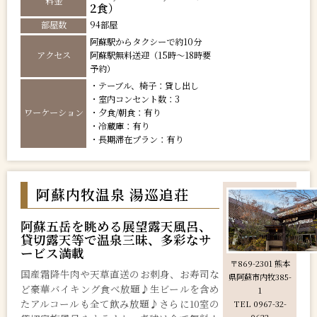
料金
2食）
部屋数
94部屋
阿蘇駅からタクシーで約10分
アクセス
阿蘇駅無料送迎（15時～18時要
予約）
・テーブル、椅子：貸し出し
・室内コンセント数：3
ワーケーション
・夕食/朝食：有り
・冷蔵庫：有り
・長期滞在プラン：有り
阿蘇内牧温泉 湯巡追荘
阿蘇五岳を眺める展望露天風呂、
貸切露天等で温泉三昧、多彩なサ
ービス満載
〒869-2301 熊本
国産霜降牛肉や天草直送のお刺身、お寿司な
県阿蘇市内牧385-
ど豪華バイキング食べ放題♪生ビールを含め
1
たアルコールも全て飲み放題♪さらに10室の
TEL 0967-32-