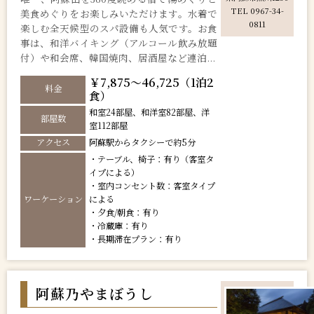
TEL 0967-34-
美食めぐりをお楽しみいただけます。水着で
0811
楽しむ全天候型のスパ設備も人気です。お食
事は、和洋バイキング（アルコール飲み放題
付）や和会席、韓国焼肉、居酒屋など連泊...
￥7,875～46,725（1泊2
料金
食）
和室24部屋、和洋室82部屋、洋
部屋数
室112部屋
アクセス
阿蘇駅からタクシーで約5分
・テーブル、椅子：有り（客室タ
イプによる）
・室内コンセント数：客室タイプ
ワーケーション
による
・夕食/朝食：有り
・冷蔵庫：有り
・長期滞在プラン：有り
阿蘇乃やまぼうし