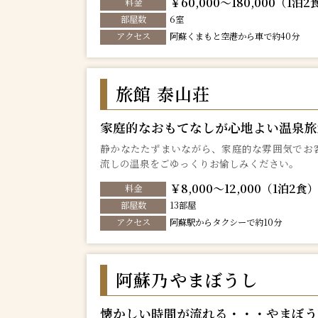
￥60,000～180,000（1泊2
料金
部屋数
6室
アクセス
阿蘇くまもと空港から車で約40分
旅館 泰山荘
家庭的なおもてなしが心地よい温泉旅
静かなたたずまいながら、家庭的な雰囲気でお
流しの温泉をごゆっくりお愉しみください。
￥8,000～12,000（1泊2食
料金
部屋数
13部屋
アクセス
阿蘇駅からタクシーで約10分
阿蘇乃やまぼうし
懐かしい時間が流れる・・・やまぼう