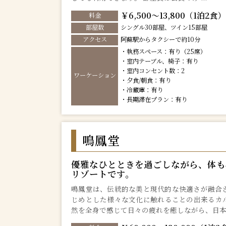
￥6,500～13,800（1泊2食）
料金
部屋数
シングル30部屋、ツイン15部屋
アクセス
阿蘇駅からタクシーで約10分
・執務スペース：有り（25席）
・室内テーブル、椅子：有り
・室内コンセント数：2
ワーケーション
・夕食/朝食：有り
・冷蔵庫：有り
・長期滞在プラン：有り
鳴鳳堂
優雅なひとときを過ごしながら、体も
リゾートです。
鳴鳳堂は、伝統的な美と現代的な快適さが融合
じめとした様々な文化に触れることの出来るカ
然を全身で感じて日々の疲れを癒しながら、日本.