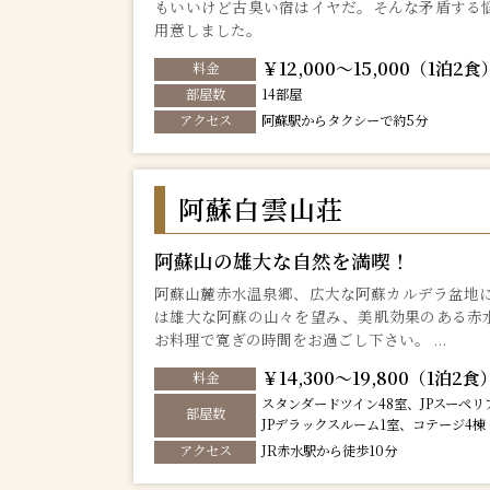
もいいけど古臭い宿はイヤだ。そんな矛盾する
用意しました。
￥12,000～15,000（1泊2食
料金
部屋数
14部屋
アクセス
阿蘇駅からタクシーで約5分
阿蘇白雲山荘
阿蘇山の雄大な自然を満喫！
阿蘇山麓赤水温泉郷、広大な阿蘇カルデラ盆地に
は雄大な阿蘇の山々を望み、美肌効果のある赤
お料理で寛ぎの時間をお過ごし下さい。 ...
￥14,300～19,800（1泊2食
料金
スタンダードツイン48室、JPスーペリ
部屋数
JPデラックスルーム1室、コテージ4棟
アクセス
JR赤水駅から徒歩10分