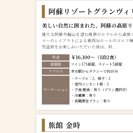
阿蘇リゾートグランヴィ
美しい自然に囲まれた、阿蘇の高原リ
雄大な阿蘇外輪山を望む高原のホテルから直接
マーのレイアウトによる東西36ホールのゴルフ場
然温泉をお楽しみいただいた後は、料...
￥16,100～（1泊2食）
料金
部屋数
ツイン175部屋、スイート5部屋
アクセス
赤水駅からタクシーで約10分
・テーブル：2、椅子：2
・室内コンセント数：3
ワーケーション
・夕食/朝食：有り（プラン選択可）
・冷蔵庫：有り
・長期滞在プラン：有り
旅館 金時