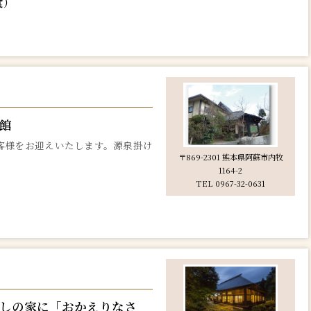
食）
館
客様をお迎えいたします。源泉掛け
〒869-2301 熊本県阿蘇市内牧
1164-2
）
TEL 0967-32-0631
しの家に「おかえりなさ