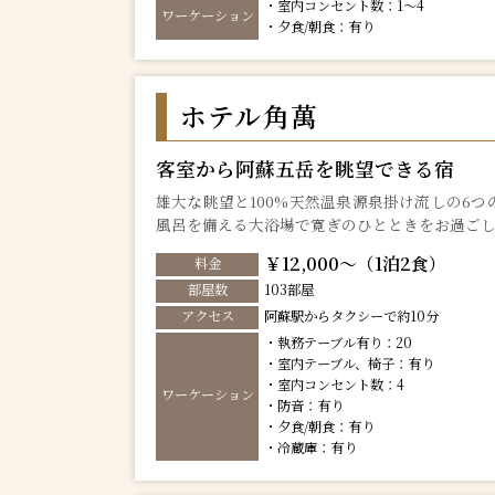
・室内コンセント数：1～4
ワーケーション
・夕食/朝食：有り
ホテル角萬
客室から阿蘇五岳を眺望できる宿
雄大な眺望と100%天然温泉源泉掛け流しの6
風呂を備える大浴場で寛ぎのひとときをお過ご
￥12,000～（1泊2食）
料金
部屋数
103部屋
アクセス
阿蘇駅からタクシーで約10分
・執務テーブル有り：20
・室内テーブル、椅子：有り
・室内コンセント数：4
ワーケーション
・防音：有り
・夕食/朝食：有り
・冷蔵庫：有り