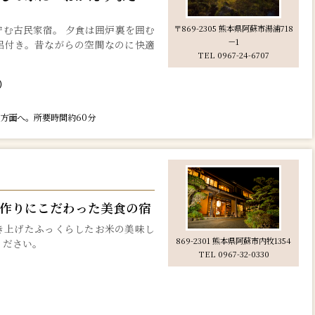
む古民家宿。 夕食は囲炉裏を囲む
〒869-2305 熊本県阿蘇市湯浦718
－1
呂付き。昔ながらの空間なのに快適
TEL 0967-24-6707
食）
蘇方面へ。所要時間約60分
作りにこだわった美食の宿
き上げたふっくらしたお米の美味し
869-2301 熊本県阿蘇市内牧1354
ください。
TEL 0967-32-0330
）