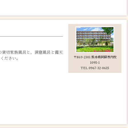
つの貸切家族風呂と、洞窟風呂と露天
〒869-2301 熊本県阿蘇市内牧
しください。
1095-1
TEL 0967-32-0615