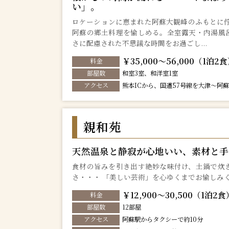
い」。
ロケーションに恵まれた阿蘇大観峰のふもとに佇
阿蘇の郷土料理を愉しめる。全室露天・内湯風
さに配慮された不思議な時間をお過ごし...
￥35,000～56,000（1泊2
料金
部屋数
和室3室、和洋室1室
アクセス
熊本ICから、国道57号線を大津〜阿
親和苑
天然温泉と静寂が心地いい、素材と手
食材の旨みを引き出す絶妙な味付け、土鍋で炊
さ・・・ 「美しい芸術」を心ゆくまでお愉しみ
￥12,900～30,500（1泊2食
料金
部屋数
12部屋
アクセス
阿蘇駅からタクシーで約10分