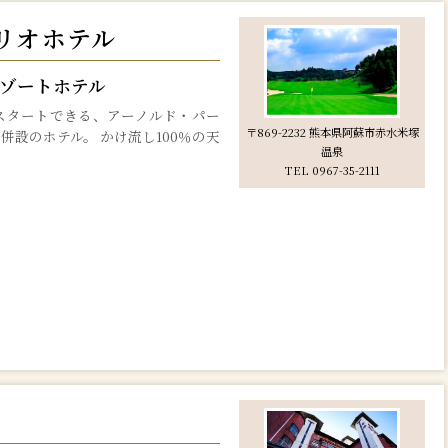
リオホテル
ゾートホテル
スタートできる、アーノルド・パー
〒869-2232 熊本県阿蘇市赤水米塚
併設のホテル。 かけ流し100％の天
温泉
TEL 0967-35-2111