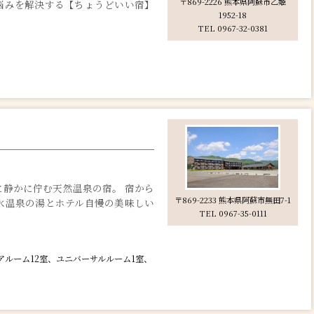
〒869-2226 熊本県阿蘇市乙姫
悩みを解決する【ちょうどいい宿】
1952-18
TEL 0967-32-0381
）
静かに佇む天然温泉の宿。 宿から
〒869-2233 熊本県阿蘇市無田7-1
水温泉の湯とホテル自慢の美味しい
TEL 0967-35-0111
）
アルーム12室、ユニバーサルルーム1室、