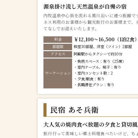
源泉掛け流し天然温泉が自慢の宿
内牧温泉中心街を流れる黒川沿いに建つ旅館で
ネス利用のお客様から観光旅行のお客様まで、
てなしでお迎えいたします。
￥12,100～16,500（1泊2食
料金
部屋数
和室30部屋、洋室（ツイン）2部屋
アクセス
阿蘇駅からタクシーで約10分
・執務スペース：有り（25席）
・室内テーブル、椅子：有り
ワーケーション
・室内コンセント数：2
・夕食/朝食：有り
・長期滞在プラン：有り
民宿 あそ兵衛
大人気の焼肉食べ放題の夕食と貸切風
旅行行って美味しい郷土料理食べたいけど、ち