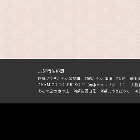
加盟宿泊施設
阿蘇プラザホテル 望蘇閣
阿蘇ホテル1番館・2番館
蘇山
AKAMIZU GOLF RESORT（赤水ゴルフリゾート）
大観
あその旅宿 鷹の庄
阿蘇白雲山荘
阿蘇乃やまぼうし
鳴