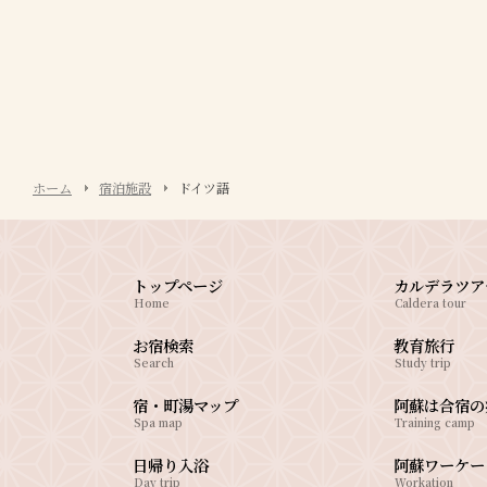
ホーム
宿泊施設
ドイツ語
トップページ
カルデラツア
Home
Caldera tour
お宿検索
教育旅行
Search
Study trip
宿・町湯マップ
阿蘇は合宿の
Spa map
Training camp
日帰り入浴
阿蘇ワーケー
Day trip
Workation