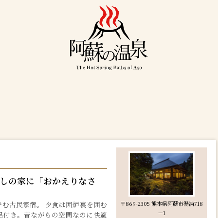
しの家に「おかえりなさ
む古民家宿。 夕食は囲炉裏を囲む
〒869-2305 熊本県阿蘇市湯浦718
－1
呂付き。昔ながらの空間なのに快適