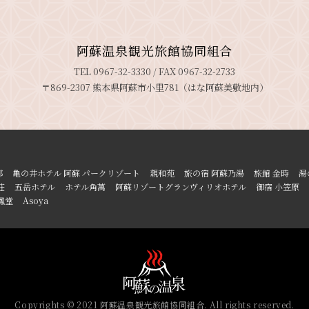
阿蘇温泉観光旅館協同組合
TEL 0967-32-3330 / FAX 0967-32-2733
〒869-2307 熊本県阿蘇市小里781（はな阿蘇美敷地内）
郷
亀の井ホテル 阿蘇 パークリゾート
親和苑
旅の宿 阿蘇乃湯
旅館 金時
湯
荘
五岳ホテル
ホテル角萬
阿蘇リゾートグランヴィリオホテル
御宿 小笠原
鳳堂
Asoya
Copyrights © 2021 阿蘇温泉観光旅館協同組合. All rights reserved.