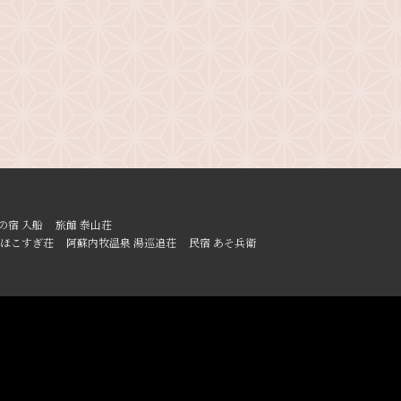
の宿 入船
旅館 泰山荘
ほこすぎ荘
阿蘇内牧温泉 湯巡追荘
民宿 あそ兵衛