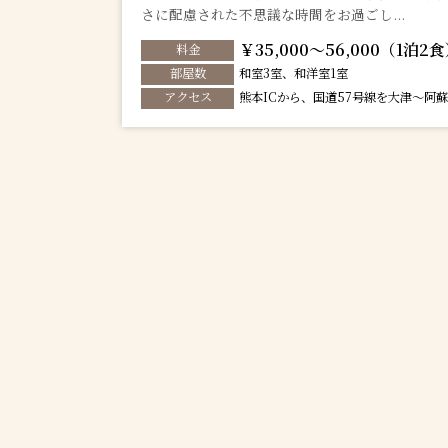
さに配慮された不思議な時間をお過ごし...
￥35,000～56,000（1泊2
料金
部屋数
和室3室、和洋室1室
アクセス
熊本ICから、国道57号線を大津〜阿