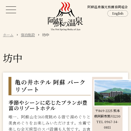
阿蘇温泉観光旅館協同組合
English
ホーム
宿泊施設
坊中
坊中
亀の井ホテル 阿蘇 パーク
リゾート
季節やシーンに応じたプランが豊
富のリゾートホテル
〒869-2225 熊本
唯一、阿蘇山を360度眺める宿で湯めぐりと
県阿蘇市黒川1230
TEL 0967-34-
美食めぐりをお楽しみいただけます。水着で
0811
楽しむ全天候型のスパ設備も人気です。お食