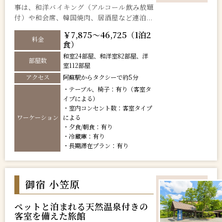
事は、和洋バイキング（アルコール飲み放題
付）や和会席、韓国焼肉、居酒屋など連泊...
￥7,875～46,725（1泊2
料金
食）
和室24部屋、和洋室82部屋、洋
部屋数
室112部屋
アクセス
阿蘇駅からタクシーで約5分
・テーブル、椅子：有り（客室タ
イプによる）
・室内コンセント数：客室タイプ
ワーケーション
による
・夕食/朝食：有り
・冷蔵庫：有り
・長期滞在プラン：有り
御宿 小笠原
ペットと泊まれる天然温泉付きの
客室を備えた旅館