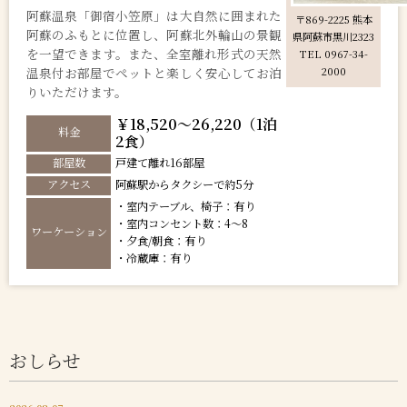
阿蘇温泉「御宿小笠原」は大自然に囲まれた
〒869-2225 熊本
阿蘇のふもとに位置し、阿蘇北外輪山の景観
県阿蘇市黒川2323
を一望できます。また、全室離れ形式の天然
TEL 0967-34-
温泉付お部屋でペットと楽しく安心してお泊
2000
りいただけます。
￥18,520～26,220（1泊
料金
2食）
部屋数
戸建て離れ16部屋
アクセス
阿蘇駅からタクシーで約5分
・室内テーブル、椅子：有り
・室内コンセント数：4～8
ワーケーション
・夕食/朝食：有り
・冷蔵庫：有り
おしらせ