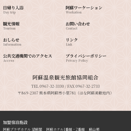
日帰り入浴
阿蘇ワーケーション
Day trip
Workation
観光情報
お問い合わせ
Tourism
Contact
おしらせ
リンク
Information
Link
公共交通機関でのアクセス
プライバシーポリシー
Access
Privacy Policy
阿蘇温泉観光旅館協同組合
TEL 0967-32-3330 / FAX 0967-32-2733
〒869-2307 熊本県阿蘇市小里781（はな阿蘇美敷地内）
加盟宿泊施設
阿蘇プラザホテル 望蘇閣
阿蘇ホテル1番館・2番館
蘇山郷