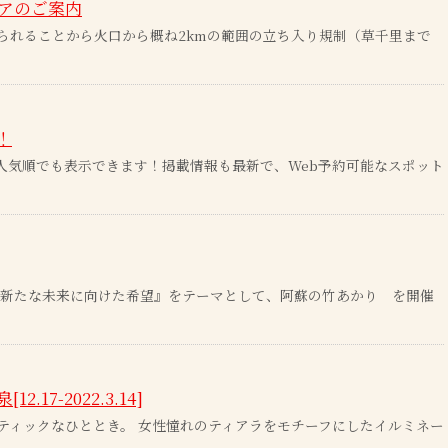
アのご案内
が見られることから火口から概ね2kmの範囲の立ち入り規制（草千里まで
！
人気順でも表示できます！掲載情報も最新で、Web予約可能なスポット
と新たな未来に向けた希望』をテーマとして、阿蘇の竹あかり を開催
7-2022.3.14]
ティックなひととき。 女性憧れのティアラをモチーフにしたイルミネー