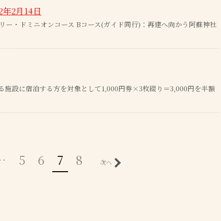
2年2月14日
ドリー・ドミニオンコース Bコース(ガイド同行)：再建へ向かう阿蘇神社
設に宿泊する方を対象として1,000円券×3枚綴り＝3,000円を半額
…
5
6
7
8
次へ