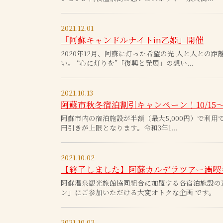
2021.12.01
「阿蘇キャンドルナイトin乙姫」開催
2020年12月、阿蘇に灯った希望の光 人と人と
い。 “心に灯りを”「復興と発展」の想い...
2021.10.13
阿蘇市秋冬宿泊割引キャンペーン！10/15～1
阿蘇市内の宿泊施設が半額（最大5,000円）で利用で
円引きが上限となります。令和3年1...
2021.10.02
【終了しました】阿蘇カルデラツアー満喫
阿蘇温泉観光旅館協同組合に加盟する各宿泊施設の
ン」にご参加いただける大変オトクな企画 です。
2021.10.02