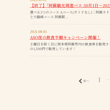
【終了】｢阿蘇観光周遊バス｣10月1日～202
選べる2つのコース Aコース(ガイドなし)：阿蘇カ
と大観峰コース 阿蘇駅...
2021.08.01
ASO夜の飲食半額キャンペーン開催！
土曜日を除く日に熊本県阿蘇市内の飲食券を販売する施
の1,500円で販売しています！
1
前へ