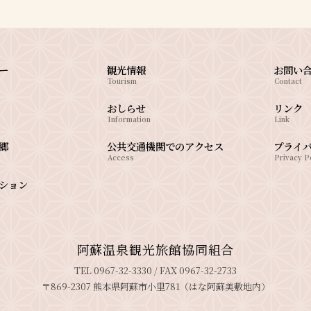
ー
観光情報
お問い
Tourism
Contact
おしらせ
リンク
Information
Link
郷
公共交通機関でのアクセス
プライ
Access
Privacy P
ション
阿蘇温泉観光旅館協同組合
TEL 0967-32-3330 / FAX 0967-32-2733
〒869-2307 熊本県阿蘇市小里781（はな阿蘇美敷地内）