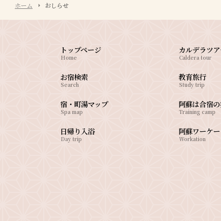
ホーム
おしらせ
トップページ
カルデラツア
Home
Caldera tour
お宿検索
教育旅行
Search
Study trip
宿・町湯マップ
阿蘇は合宿の
Spa map
Training camp
日帰り入浴
阿蘇ワーケー
Day trip
Workation