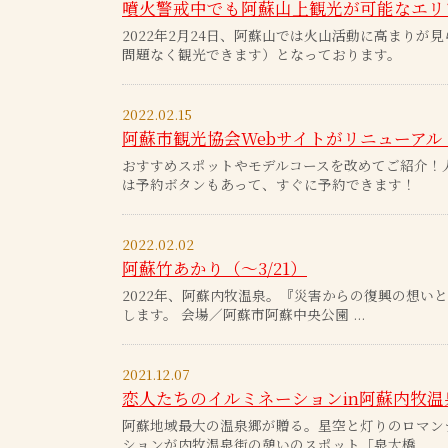
噴火警戒中でも阿蘇山上観光が可能なエリ
2022年2月24日、阿蘇山では火山活動に高まり
問題なく観光できます）となっております。
2022.02.15
阿蘇市観光協会Webサイトがリニューアル
おすすめスポットやモデルコースを改めてご紹介！
は予約ボタンもあって、すぐに予約できます！
2022.02.02
阿蘇竹あかり（～3/21）
2022年、阿蘇内牧温泉。『災害からの復興の想い
します。 会場／阿蘇市阿蘇中央公園 ...
2021.12.07
恋人たちのイルミネーションin阿蘇内牧温泉[12.1
阿蘇地域最大の温泉郷が贈る。星空と灯りのロマン
ションが内牧温泉街の憩いのスポット「泉大橋...