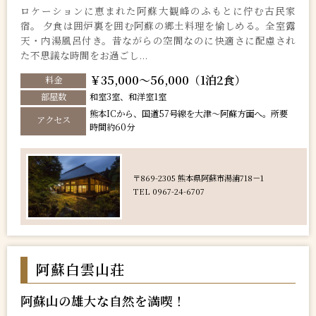
ロケーションに恵まれた阿蘇大観峰のふもとに佇む古民家
宿。 夕食は囲炉裏を囲む阿蘇の郷土料理を愉しめる。全室露
天・内湯風呂付き。昔ながらの空間なのに快適さに配慮され
た不思議な時間をお過ごし...
￥35,000～56,000（1泊2食）
料金
部屋数
和室3室、和洋室1室
熊本ICから、国道57号線を大津〜阿蘇方面へ。所要
アクセス
時間約60分
〒869-2305 熊本県阿蘇市湯浦718－1
TEL 0967-24-6707
阿蘇白雲山荘
阿蘇山の雄大な自然を満喫！