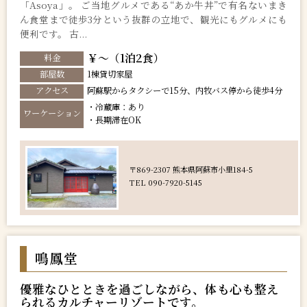
「Asoya」。 ご当地グルメである“あか牛丼”で有名ないまき
ん食堂まで徒歩3分という抜群の立地で、観光にもグルメにも
便利です。 古...
￥～（1泊2食）
料金
部屋数
1棟貸切家屋
アクセス
阿蘇駅からタクシーで15分、内牧バス停から徒歩4分
・冷蔵庫：あり
ワーケーション
・長期滞在OK
〒869-2307 熊本県阿蘇市小里184-5
TEL 090-7920-5145
鳴鳳堂
優雅なひとときを過ごしながら、体も心も整え
られるカルチャーリゾートです。