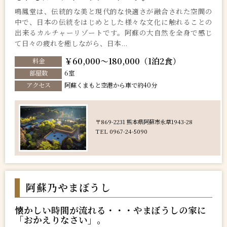
鳴鳳堂は、伝統的な美と現代的な快適さが融合された空間の
中で、日本の伝統をはじめとした様々な文化に触れることの
出来るカルチャーリゾートです。阿蘇の大自然を全身で感じ
て日々の疲れを癒しながら、日本...
￥60,000～180,000（1泊2食）
料金
部屋数
6室
アクセス
阿蘇くまもと空港から車で約40分
〒869-2231 熊本県阿蘇市永草1943-28
TEL 0967-24-5090
阿蘇乃やまぼうし
懐かしい時間が流れる・・・やまぼうしの家に
「おかえりなさい」。