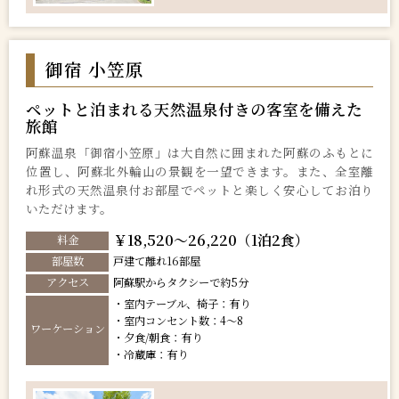
御宿 小笠原
ペットと泊まれる天然温泉付きの客室を備えた
旅館
阿蘇温泉「御宿小笠原」は大自然に囲まれた阿蘇のふもとに
位置し、阿蘇北外輪山の景観を一望できます。また、全室離
れ形式の天然温泉付お部屋でペットと楽しく安心してお泊り
いただけます。
￥18,520～26,220（1泊2食）
料金
部屋数
戸建て離れ16部屋
アクセス
阿蘇駅からタクシーで約5分
・室内テーブル、椅子：有り
・室内コンセント数：4～8
ワーケーション
・夕食/朝食：有り
・冷蔵庫：有り