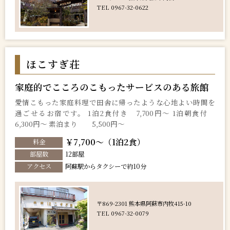
TEL 0967-32-0622
ほこすぎ荘
家庭的でこころのこもったサービスのある旅館
愛情こもった家庭料理で田舎に帰ったような心地よい時間を
過ごせるお宿です。 1泊2食付き 7,700円～ 1泊朝食付
6,300円～ 素泊まり 5,500円～
￥7,700～（1泊2食）
料金
部屋数
12部屋
アクセス
阿蘇駅からタクシーで約10分
〒869-2301 熊本県阿蘇市内牧415-10
TEL 0967-32-0079