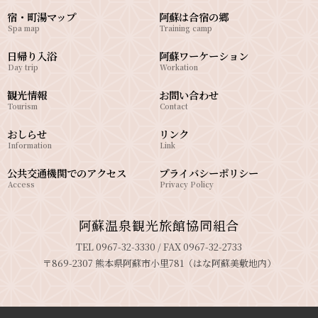
宿・町湯マップ
阿蘇は合宿の郷
Spa map
Training camp
日帰り入浴
阿蘇ワーケーション
Day trip
Workation
観光情報
お問い合わせ
Tourism
Contact
おしらせ
リンク
Information
Link
公共交通機関でのアクセス
プライバシーポリシー
Access
Privacy Policy
阿蘇温泉観光旅館協同組合
TEL 0967-32-3330 / FAX 0967-32-2733
〒869-2307 熊本県阿蘇市小里781（はな阿蘇美敷地内）