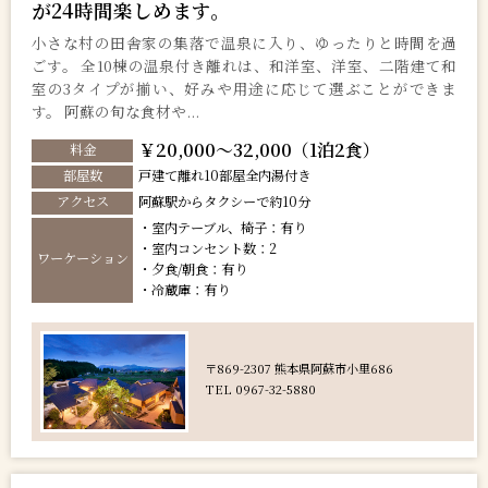
が24時間楽しめます。
小さな村の田舎家の集落で温泉に入り、ゆったりと時間を過
ごす。 全10棟の温泉付き離れは、和洋室、洋室、二階建て和
室の3タイプが揃い、好みや用途に応じて選ぶことができま
す。 阿蘇の旬な食材や...
￥20,000～32,000（1泊2食）
料金
部屋数
戸建て離れ10部屋全内湯付き
アクセス
阿蘇駅からタクシーで約10分
・室内テーブル、椅子：有り
・室内コンセント数：2
ワーケーション
・夕食/朝食：有り
・冷蔵庫：有り
〒869-2307 熊本県阿蘇市小里686
TEL 0967-32-5880