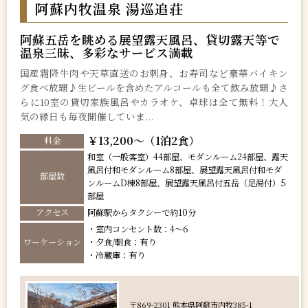
阿蘇内牧温泉 湯巡追荘
阿蘇五岳を眺める展望露天風呂、貸切露天等で
温泉三昧、多彩なサービス満載
国産霜降牛肉や天草直送のお刺身、お寿司など豪華バイキン
グ食べ放題♪生ビールを含めたアルコールも全て飲み放題♪さ
らに10室の貸切家族風呂やカラオケ、卓球は全て無料！大人
気の縁日も毎夜開催していま...
￥13,200～（1泊2食）
料金
和室（一般客室）44部屋、モダンルーム24部屋、露天
風呂付和モダンルーム8部屋、展望露天風呂付和モダ
部屋数
ンルームD棟8部屋、展望露天風呂付五岳（足湯付）5
部屋
アクセス
阿蘇駅からタクシーで約10分
・室内コンセント数：4～6
ワーケーション
・夕食/朝食：有り
・冷蔵庫：有り
〒869-2301 熊本県阿蘇市内牧385-1