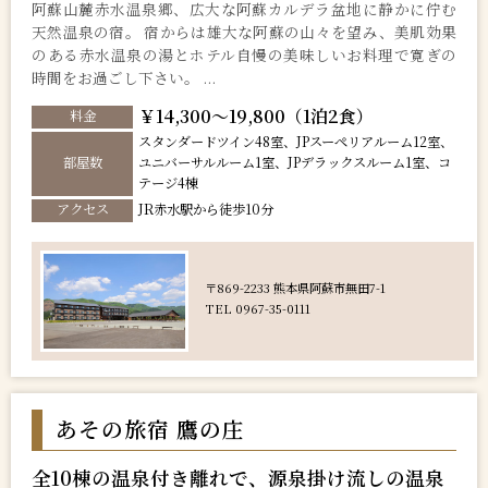
阿蘇山麓赤水温泉郷、広大な阿蘇カルデラ盆地に静かに佇む
天然温泉の宿。 宿からは雄大な阿蘇の山々を望み、美肌効果
のある赤水温泉の湯とホテル自慢の美味しいお料理で寛ぎの
時間をお過ごし下さい。 ...
￥14,300～19,800（1泊2食）
料金
スタンダードツイン48室、JPスーペリアルーム12室、
部屋数
ユニバーサルルーム1室、JPデラックスルーム1室、コ
テージ4棟
アクセス
JR赤水駅から徒歩10分
〒869-2233 熊本県阿蘇市無田7-1
TEL 0967-35-0111
あその旅宿 鷹の庄
全10棟の温泉付き離れで、源泉掛け流しの温泉