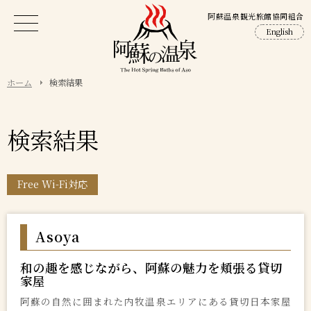
阿蘇温泉観光旅館協同組合
English
ホーム
検索結果
検索結果
Free Wi-Fi対応
Asoya
和の趣を感じながら、阿蘇の魅力を頬張る貸切
家屋
阿蘇の自然に囲まれた内牧温泉エリアにある貸切日本家屋