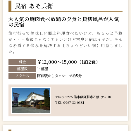
民宿 あそ兵衛
大人気の焼肉食べ放題の夕食と貸切風呂が人気
の民宿
旅行行って美味しい郷土料理食べたいけど、ちょっと予算
が・・・高級じゃなくてもいいけど古臭い宿はイヤだ。そん
な矛盾する悩みを解決する【ちょうどいい宿】用意しまし
た。
￥12,000～15,000（1泊2食）
料金
部屋数
14部屋
アクセス
阿蘇駅からタクシーで約5分
〒869-2226 熊本県阿蘇市乙姫1952-18
TEL 0967-32-0381