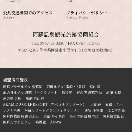
Information
Link
公共交通機関でのアクセス
プライバシーポリシー
Access
Privacy Policy
阿蘇温泉観光旅館協同組合
TEL 0967-32-3330 / FAX 0967-32-2733
〒869-2307 熊本県阿蘇市小里781（はな阿蘇美敷地内）
加盟宿泊施設
阿蘇プラザホテル 望蘇閣
阿蘇ホテル1番館・2番館
蘇山郷
亀の井ホテル 阿蘇 パークリゾート
親和苑
旅の宿 阿蘇乃湯
旅館 金時
湯の宿 入船
旅館 泰山荘
AKAMIZU GOLF RESORT（赤水ゴルフリゾート）
大観荘
五岳ホテル
ホテル角萬
阿蘇リゾートグランヴィリオホテル
御宿 小笠原
ほこすぎ荘
阿蘇内牧温泉 湯巡追荘
民宿 あそ兵衛
あその旅宿 鷹の庄
阿蘇白雲山荘
阿蘇乃やまぼうし
鳴鳳堂
Asoya