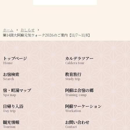
ホーム
おしらせ
第14回大阿蘇元気ウォーク2026のご案内【11/7～11/8】
トップページ
カルデラツアー
Home
Caldera tour
お宿検索
教育旅行
Search
Study trip
宿・町湯マップ
阿蘇は合宿の郷
Spa map
Training camp
日帰り入浴
阿蘇ワーケーション
Day trip
Workation
観光情報
お問い合わせ
Tourism
Contact