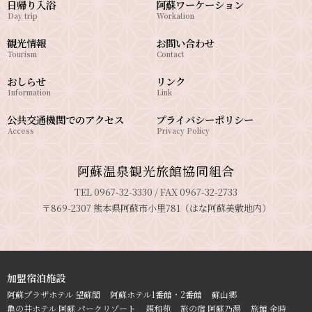
日帰り入浴
阿蘇ワーケーション
Day trip
Workation
観光情報
お問い合わせ
Tourism
Contact
おしらせ
リンク
Information
Link
公共交通機関でのアクセス
プライバシーポリシー
Access
Privacy Policy
阿蘇温泉観光旅館協同組合
TEL 0967-32-3330 / FAX 0967-32-2733
〒869-2307 熊本県阿蘇市小里781（はな阿蘇美敷地内）
加盟宿泊施設
阿蘇プラザホテル 望蘇閣
阿蘇ホテル1番館・2番館
蘇山郷
亀の井ホテル 阿蘇 パークリゾート
親和苑
旅の宿 阿蘇乃湯
旅館 金時