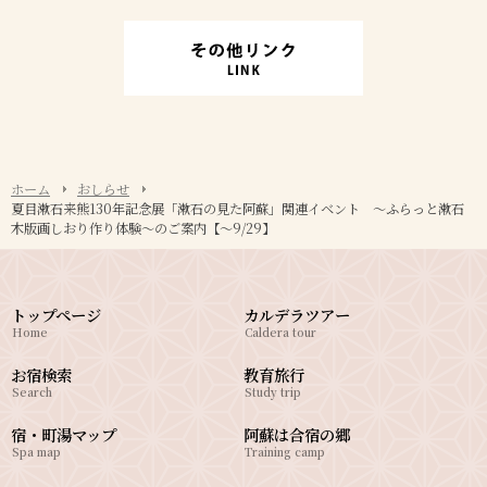
ホーム
おしらせ
夏目漱石来熊130年記念展「漱石の見た阿蘇」関連イベント ～ふらっと漱石
木版画しおり作り体験～のご案内【～9/29】
トップページ
カルデラツアー
Home
Caldera tour
お宿検索
教育旅行
Search
Study trip
宿・町湯マップ
阿蘇は合宿の郷
Spa map
Training camp