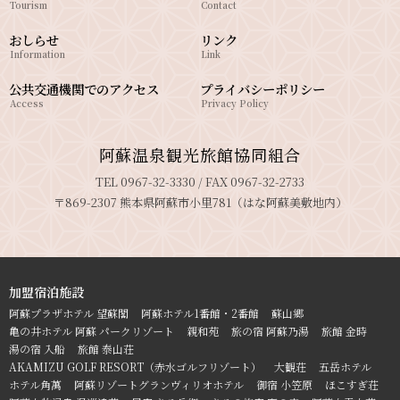
Tourism
Contact
おしらせ
リンク
Information
Link
公共交通機関でのアクセス
プライバシーポリシー
Access
Privacy Policy
阿蘇温泉観光旅館協同組合
TEL 0967-32-3330 / FAX 0967-32-2733
〒869-2307 熊本県阿蘇市小里781（はな阿蘇美敷地内）
加盟宿泊施設
阿蘇プラザホテル 望蘇閣
阿蘇ホテル1番館・2番館
蘇山郷
亀の井ホテル 阿蘇 パークリゾート
親和苑
旅の宿 阿蘇乃湯
旅館 金時
湯の宿 入船
旅館 泰山荘
AKAMIZU GOLF RESORT（赤水ゴルフリゾート）
大観荘
五岳ホテル
ホテル角萬
阿蘇リゾートグランヴィリオホテル
御宿 小笠原
ほこすぎ荘