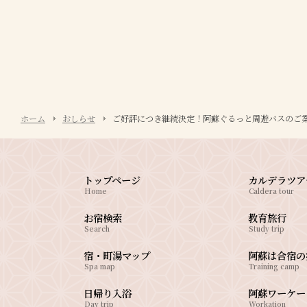
ホーム
おしらせ
ご好評につき継続決定！阿蘇ぐるっと周遊バスのご
トップページ
カルデラツア
Home
Caldera tour
お宿検索
教育旅行
Search
Study trip
宿・町湯マップ
阿蘇は合宿の
Spa map
Training camp
日帰り入浴
阿蘇ワーケー
Day trip
Workation