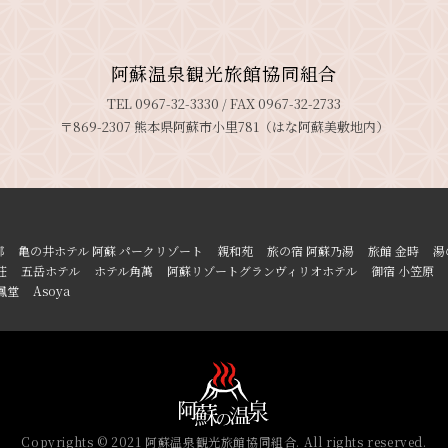
阿蘇温泉観光旅館協同組合
TEL 0967-32-3330 / FAX 0967-32-2733
〒869-2307 熊本県阿蘇市小里781（はな阿蘇美敷地内）
郷
亀の井ホテル 阿蘇 パークリゾート
親和苑
旅の宿 阿蘇乃湯
旅館 金時
湯
荘
五岳ホテル
ホテル角萬
阿蘇リゾートグランヴィリオホテル
御宿 小笠原
鳳堂
Asoya
Copyrights © 2021 阿蘇温泉観光旅館協同組合. All rights reserved.