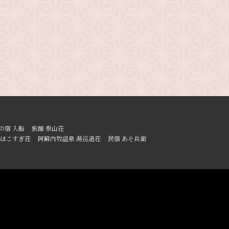
の宿 入船
旅館 泰山荘
ほこすぎ荘
阿蘇内牧温泉 湯巡追荘
民宿 あそ兵衛