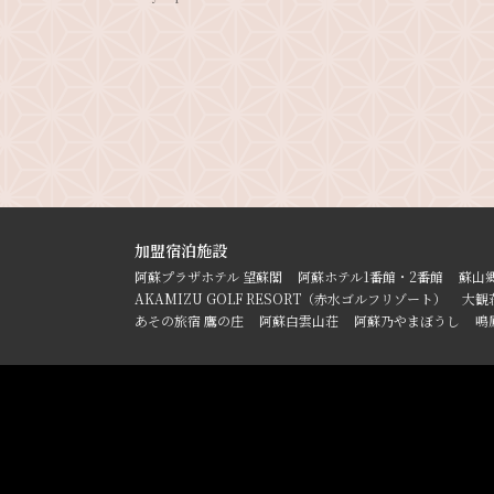
加盟宿泊施設
阿蘇プラザホテル 望蘇閣
阿蘇ホテル1番館・2番館
蘇山
AKAMIZU GOLF RESORT（赤水ゴルフリゾート）
大観
あその旅宿 鷹の庄
阿蘇白雲山荘
阿蘇乃やまぼうし
鳴