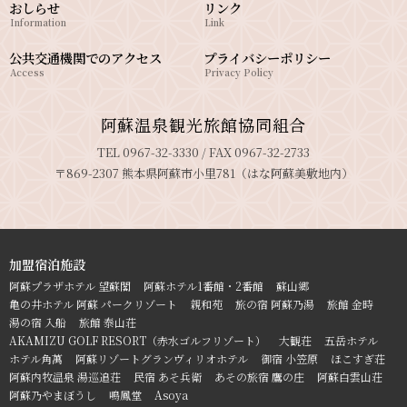
おしらせ
リンク
Information
Link
公共交通機関でのアクセス
プライバシーポリシー
Access
Privacy Policy
阿蘇温泉観光旅館協同組合
TEL 0967-32-3330 / FAX 0967-32-2733
〒869-2307 熊本県阿蘇市小里781（はな阿蘇美敷地内）
加盟宿泊施設
阿蘇プラザホテル 望蘇閣
阿蘇ホテル1番館・2番館
蘇山郷
亀の井ホテル 阿蘇 パークリゾート
親和苑
旅の宿 阿蘇乃湯
旅館 金時
湯の宿 入船
旅館 泰山荘
AKAMIZU GOLF RESORT（赤水ゴルフリゾート）
大観荘
五岳ホテル
ホテル角萬
阿蘇リゾートグランヴィリオホテル
御宿 小笠原
ほこすぎ荘
阿蘇内牧温泉 湯巡追荘
民宿 あそ兵衛
あその旅宿 鷹の庄
阿蘇白雲山荘
阿蘇乃やまぼうし
鳴鳳堂
Asoya