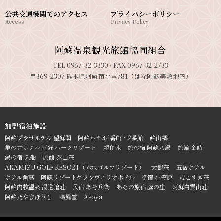
公共交通機関でのアクセス
プライバシーポリシー
Access
Privacy Policy
阿蘇温泉観光旅館協同組合
TEL 0967-32-3330 / FAX 0967-32-2733
〒869-2307 熊本県阿蘇市小里781（はな阿蘇美敷地内）
加盟宿泊施設
阿蘇プラザホテル 望蘇閣
阿蘇ホテル1番館・2番館
蘇山郷
亀の井ホテル 阿蘇 パークリゾート
親和苑
旅の宿 阿蘇乃湯
旅館 金時
湯の宿 入船
旅館 泰山荘
AKAMIZU GOLF RESORT（赤水ゴルフリゾート）
大観荘
五岳ホテル
ホテル角萬
阿蘇リゾートグランヴィリオホテル
御宿 小笠原
ほこすぎ荘
阿蘇内牧温泉 湯巡追荘
民宿 あそ兵衛
あその旅宿 鷹の庄
阿蘇白雲山荘
阿蘇乃やまぼうし
鳴鳳堂
Asoya