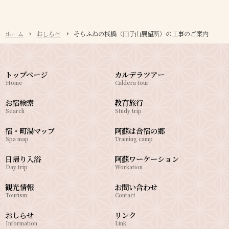
ホーム
おしらせ
そらふねの桟橋（田子山展望所）の工事のご案内
トップページ
カルデラツアー
Home
Caldera tour
お宿検索
教育旅行
Search
Study trip
宿・町湯マップ
阿蘇は合宿の郷
Spa map
Training camp
日帰り入浴
阿蘇ワーケーション
Day trip
Workation
観光情報
お問い合わせ
Tourism
Contact
おしらせ
リンク
Information
Link