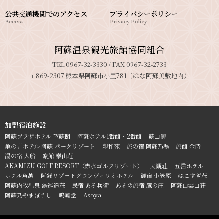
公共交通機関でのアクセス
プライバシーポリシー
Access
Privacy Policy
阿蘇温泉観光旅館協同組合
TEL 0967-32-3330 / FAX 0967-32-2733
〒869-2307 熊本県阿蘇市小里781（はな阿蘇美敷地内）
加盟宿泊施設
阿蘇プラザホテル 望蘇閣
阿蘇ホテル1番館・2番館
蘇山郷
亀の井ホテル 阿蘇 パークリゾート
親和苑
旅の宿 阿蘇乃湯
旅館 金時
湯の宿 入船
旅館 泰山荘
AKAMIZU GOLF RESORT（赤水ゴルフリゾート）
大観荘
五岳ホテル
ホテル角萬
阿蘇リゾートグランヴィリオホテル
御宿 小笠原
ほこすぎ荘
阿蘇内牧温泉 湯巡追荘
民宿 あそ兵衛
あその旅宿 鷹の庄
阿蘇白雲山荘
阿蘇乃やまぼうし
鳴鳳堂
Asoya