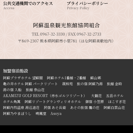
公共交通機関でのアクセス
プライバシーポリシー
Access
Privacy Policy
阿蘇温泉観光旅館協同組合
TEL 0967-32-3330 / FAX 0967-32-2733
〒869-2307 熊本県阿蘇市小里781（はな阿蘇美敷地内）
加盟宿泊施設
阿蘇プラザホテル 望蘇閣
阿蘇ホテル1番館・2番館
蘇山郷
亀の井ホテル 阿蘇 パークリゾート
親和苑
旅の宿 阿蘇乃湯
旅館 金時
湯の宿 入船
旅館 泰山荘
AKAMIZU GOLF RESORT（赤水ゴルフリゾート）
大観荘
五岳ホテル
ホテル角萬
阿蘇リゾートグランヴィリオホテル
御宿 小笠原
ほこすぎ荘
阿蘇内牧温泉 湯巡追荘
民宿 あそ兵衛
あその旅宿 鷹の庄
阿蘇白雲山荘
阿蘇乃やまぼうし
鳴鳳堂
Asoya