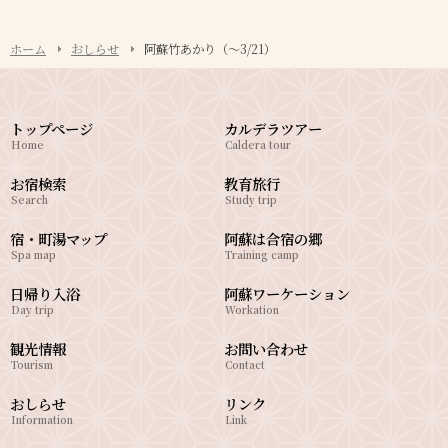
ホーム
おしらせ
阿蘇竹あかり（～3/21）
トップページ
カルデラツアー
Home
Caldera tour
お宿検索
教育旅行
Search
Study trip
宿・町湯マップ
阿蘇は合宿の郷
Spa map
Training camp
日帰り入浴
阿蘇ワーケーション
Day trip
Workation
観光情報
お問い合わせ
Tourism
Contact
おしらせ
リンク
Information
Link