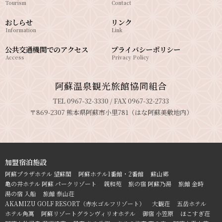
Tourism
Contact
おしらせ
リンク
Information
Link
公共交通機関でのアクセス
プライバシーポリシー
Access
Privacy Policy
阿蘇温泉観光旅館協同組合
TEL 0967-32-3330 / FAX 0967-32-2733
〒869-2307 熊本県阿蘇市小里781（はな阿蘇美敷地内）
加盟宿泊施設
阿蘇プラザホテル 望蘇閣
阿蘇ホテル1番館・2番館
蘇山郷
亀の井ホテル 阿蘇 パークリゾート
親和苑
旅の宿 阿蘇乃湯
旅館 金時
湯の宿 入船
旅館 泰山荘
AKAMIZU GOLF RESORT（赤水ゴルフリゾート）
大観荘
五岳ホテル
ホテル角萬
阿蘇リゾートグランヴィリオホテル
御宿 小笠原
ほこすぎ荘