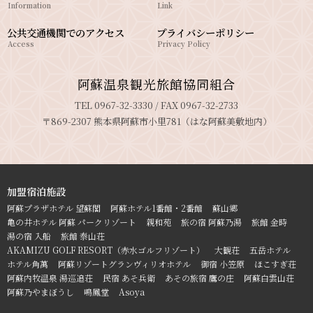
Information
Link
公共交通機関でのアクセス
プライバシーポリシー
Access
Privacy Policy
阿蘇温泉観光旅館協同組合
TEL 0967-32-3330 / FAX 0967-32-2733
〒869-2307 熊本県阿蘇市小里781（はな阿蘇美敷地内）
加盟宿泊施設
阿蘇プラザホテル 望蘇閣
阿蘇ホテル1番館・2番館
蘇山郷
亀の井ホテル 阿蘇 パークリゾート
親和苑
旅の宿 阿蘇乃湯
旅館 金時
湯の宿 入船
旅館 泰山荘
AKAMIZU GOLF RESORT（赤水ゴルフリゾート）
大観荘
五岳ホテル
ホテル角萬
阿蘇リゾートグランヴィリオホテル
御宿 小笠原
ほこすぎ荘
阿蘇内牧温泉 湯巡追荘
民宿 あそ兵衛
あその旅宿 鷹の庄
阿蘇白雲山荘
阿蘇乃やまぼうし
鳴鳳堂
Asoya